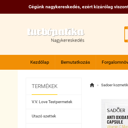
Cégünk nagykereskedés, ezért kizárólag viszont
Kezdőlap
Bemutatkozás
Forgalomnöv

»
Sadoer kozmeti
TERMÉKEK
V.V. Love Testpermetek
Utazó szettek