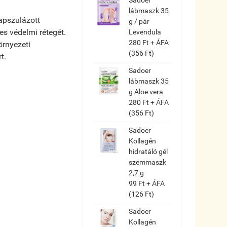
lábmaszk 35
apszulázott
g / pár
es védelmi rétegét.
Levendula
280 Ft + ÁFA
örnyezeti
(356 Ft)
t.
Sadoer
lábmaszk 35
g Aloe vera
280 Ft + ÁFA
(356 Ft)
Sadoer
Kollagén
hidratáló gél
szemmaszk
2,7 g
99 Ft + ÁFA
(126 Ft)
Sadoer
Kollagén