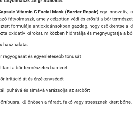
s fátyolmaszk 25 gr SD50844
Capsule Vitamin C Facial Mask (Barrier Repair)
egy innovatív, k
azó fátyolmaszk, amely célzottan védi és erősíti a bőr természet
esztett formulája antioxidánsokban gazdag, hogy csökkentse a k
zta oxidatív károkat, miközben hidratálja és megnyugtatja a bőr
s használata:
r ragyogását és egyenletesebb tónusát
lítani a bőr természetes barrierét
őr irritációját és érzékenységét
ál, puhává és simává varázsolja az arcbőrt
típusra, különösen a fáradt, fakó vagy stressznek kitett bőrre.