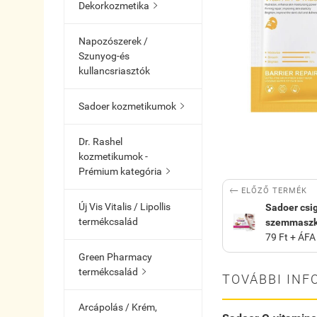
Dekorkozmetika

Napozószerek /
Szunyog-és
kullancsriasztók
Sadoer kozmetikumok

Dr. Rashel
kozmetikumok -
Prémium kategória


ELŐZŐ TERMÉK
Új Vis Vitalis / Lipollis
Sadoer csi
termékcsalád
szemmaszk 
79 Ft + ÁFA
Green Pharmacy
termékcsalád

TOVÁBBI INF
Arcápolás / Krém,