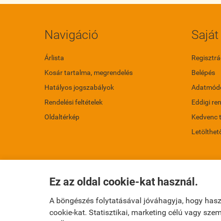
Navigáció
Saját 
Árlista
Regisztrá
Kosár tartalma, megrendelés
Belépés
Hatályos jogszabályok
Adatmódo
Rendelési feltételek
Eddigi re
Oldaltérkép
Kedvenc 
Letölthet
Ez az oldal cookie-kat használ.
A böngészés folytatásával jóváhagyja, hogy has
cookie-kat. Statisztikai, marketing célú vagy sz