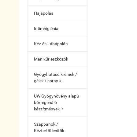
Hajápolás
Intimhigiénia
Kéz-és Lábápolás
Manikűr eszközök
Gyógyhatású krémek /
gélek / spray-k
UW Gyógynövény alapú
bőrregenáló
készítmények

Szappanok /
Kézfertőtlenítők