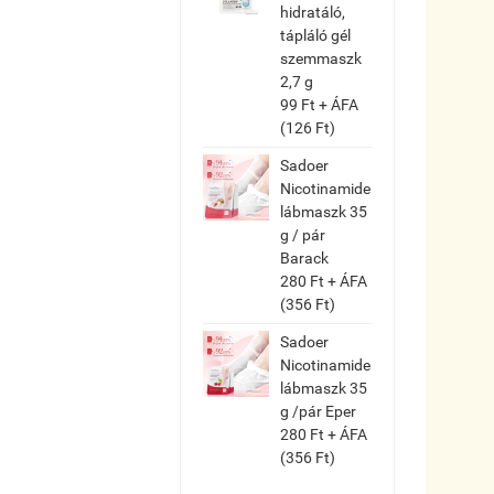
hidratáló,
tápláló gél
szemmaszk
2,7 g
99 Ft + ÁFA
(126 Ft)
Sadoer
Nicotinamide
lábmaszk 35
g / pár
Barack
280 Ft + ÁFA
(356 Ft)
Sadoer
Nicotinamide
lábmaszk 35
g /pár Eper
280 Ft + ÁFA
(356 Ft)