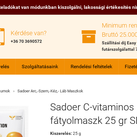
eladókat van módunkban kiszolgálni, lakossági értékesítés n
Minimum ren


Kérdése van?
Bruttó 25.000
+36 70 3690572
Szállítási díj Easy
futárszolgálattal 
elés
Szolgáltatásaink
Rendelési feltételek
Fizeté
kumok
»
Sadoer Arc,-Szem,-Kéz,- Láb Maszkok
Sadoer C-vitaminos
fátyolmaszk 25 gr 
Kiszerelés:
25 g