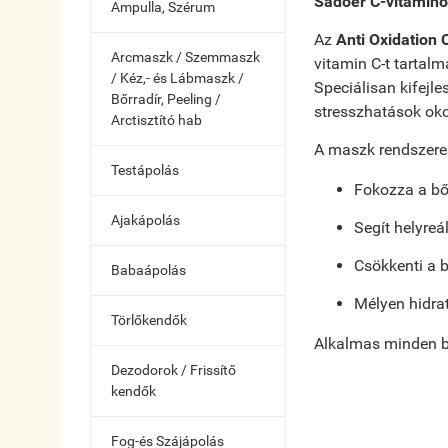
Sadoer C-vitamino
Ampulla, Szérum
Az
Anti Oxidation 
Arcmaszk / Szemmaszk
vitamin C-t tartalm
/ Kéz,- és Lábmaszk /
Speciálisan kifejl
Bőrradír, Peeling /
stresszhatások oko
Arctisztító hab
A maszk rendszere
Testápolás
Fokozza a bő
Ajakápolás
Segít helyreál
Csökkenti a b
Babaápolás
Mélyen hidrat
Törlőkendők
Alkalmas minden bőr
Dezodorok / Frissítő
kendők
Fog-és Szájápolás