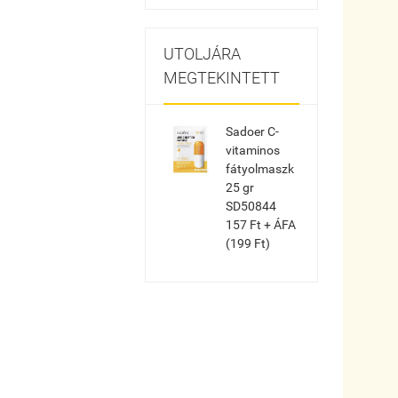
UTOLJÁRA
MEGTEKINTETT
Sadoer C-
vitaminos
fátyolmaszk
25 gr
SD50844
157 Ft + ÁFA
(199 Ft)