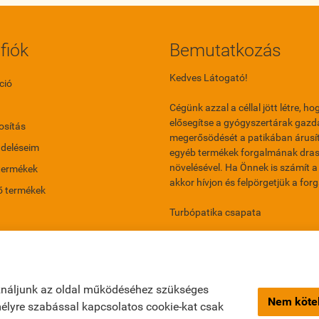
fiók
Bemutatkozás
Kedves Látogató!
ció
Cégünk azzal a céllal jött létre, ho
elősegítse a gyógyszertárak gazd
sítás
megerősödését a patikában árusí
ndeléseim
egyéb termékek forgalmának dras
növelésével. Ha Önnek is számít a 
termékek
akkor hívjon és felpörgetjük a for
ő termékek
Turbópatika csapata
ználjunk az oldal működéséhez szükséges
Nem kötel
emélyre szabással kapcsolatos cookie-kat csak