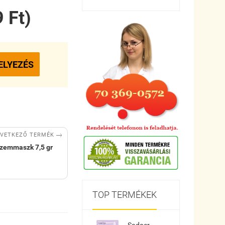
 Ft)
ELYEZÉS

VETKEZŐ TERMÉK
zemmaszk 7,5 gr
TOP TERMÉKEK
Sadoer