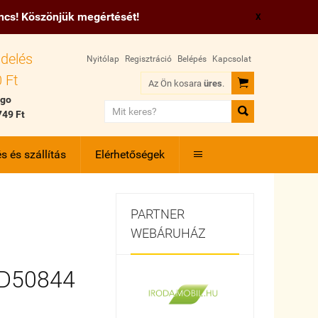
incs! Köszönjük megértését!
X
delés
Nyitólap
Regisztráció
Belépés
Kapcsolat
 Ft

Az Ön kosara
üres
.
 go

749 Ft
s és szállítás
Elérhetőségek

PARTNER
WEBÁRUHÁZ
SD50844