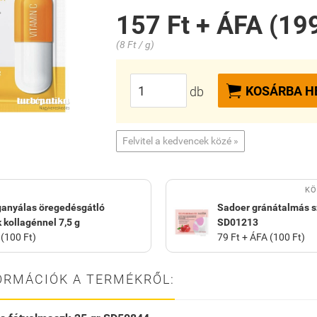
157 Ft + ÁFA (199
(8 Ft / g)

KOSÁRBA H
db
Felvitel a kedvencek közé »
KÖ
ganyálas öregedésgátló
Sadoer gránátalmás s
kollagénnel 7,5 g
SD01213
 (100 Ft)
79 Ft + ÁFA (100 Ft)
ORMÁCIÓK A TERMÉKRŐL: