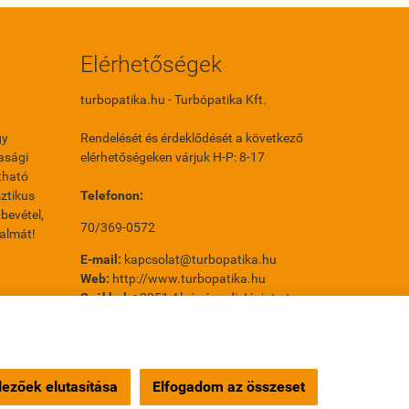
Elérhetőségek
turbopatika.hu - Turbópatika Kft.
gy
Rendelését és érdeklődését a következő
asági
elérhetőségeken várjuk H-P: 8-17
tható
ztikus
Telefonon:
bevétel,
70/369-0572
galmát!
E-mail:
kapcsolat@turbopatika.hu
Web:
http://www.turbopatika.hu
Székhely:
2351 Alsónémedi Jácint utca
31/A 2. ép.
Telephely:
1214 Budapest Orion utca 14.
Orion Park
ezőek elutasítása
Elfogadom az összeset