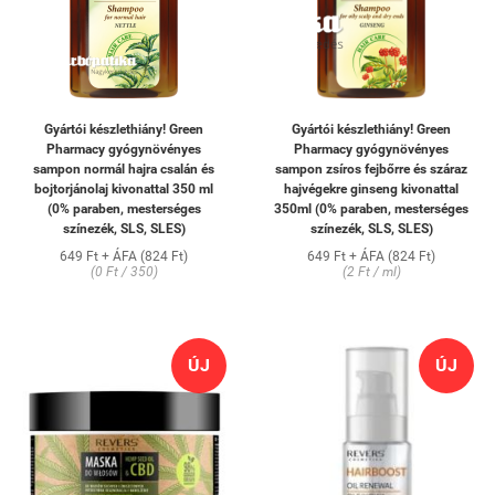
Gyártói készlethiány! Green
Gyártói készlethiány! Green
Pharmacy gyógynövényes
Pharmacy gyógynövényes
sampon normál hajra csalán és
sampon zsíros fejbőrre és száraz
bojtorjánolaj kivonattal 350 ml
hajvégekre ginseng kivonattal
(0% paraben, mesterséges
350ml (0% paraben, mesterséges
színezék, SLS, SLES)
színezék, SLS, SLES)
649 Ft + ÁFA (824 Ft)
649 Ft + ÁFA (824 Ft)
(0 Ft / 350)
(2 Ft / ml)
ÚJ
ÚJ