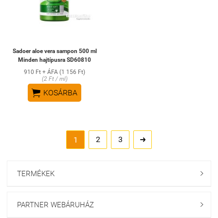
Sadoer aloe vera sampon 500 ml
Minden hajtípusra SD60810
910 Ft + ÁFA (1 156 Ft)
(2 Ft / ml)

KOSÁRBA
2
3
1

TERMÉKEK

PARTNER WEBÁRUHÁZ
