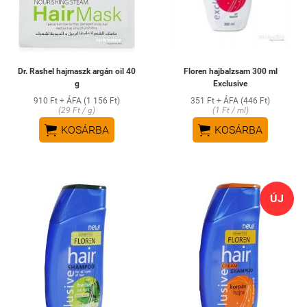
Dr. Rashel hajmaszk argán oil 40
Floren hajbalzsam 300 ml
g
Exclusive
910 Ft + ÁFA (1 156 Ft)
351 Ft + ÁFA (446 Ft)
(29 Ft / g)
(1 Ft / ml)


KOSÁRBA
KOSÁRBA
ÚJ