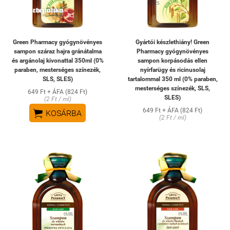
Green Pharmacy gyógynövényes
Gyártói készlethiány! Green
sampon száraz hajra gránátalma
Pharmacy gyógynövényes
és argánolaj kivonattal 350ml (0%
sampon korpásodás ellen
paraben, mesterséges színezék,
nyírfarügy és ricinusolaj
SLS, SLES)
tartalommal 350 ml (0% paraben,
mesterséges színezék, SLS,
649 Ft + ÁFA (824 Ft)
SLES)
(2 Ft / ml)
649 Ft + ÁFA (824 Ft)

KOSÁRBA
(2 Ft / ml)