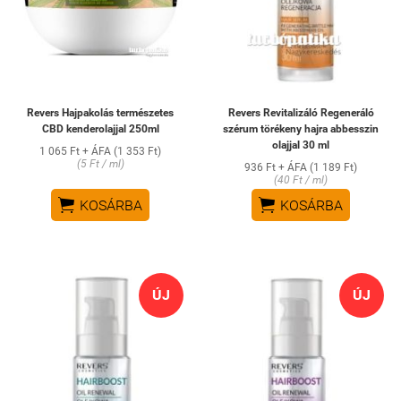
Revers Hajpakolás természetes
Revers Revitalizáló Regeneráló
CBD kenderolajjal 250ml
szérum törékeny hajra abbesszin
olajjal 30 ml
1 065 Ft + ÁFA (1 353 Ft)
(5 Ft / ml)
936 Ft + ÁFA (1 189 Ft)
(40 Ft / ml)


KOSÁRBA
KOSÁRBA
ÚJ
ÚJ