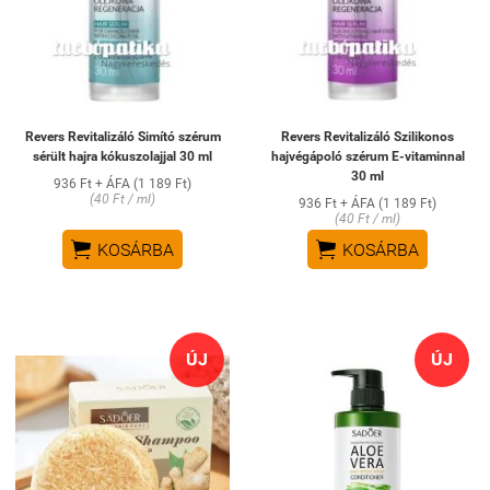
Revers Revitalizáló Simító szérum
Revers Revitalizáló Szilikonos
sérült hajra kókuszolajjal 30 ml
hajvégápoló szérum E-vitaminnal
30 ml
936 Ft + ÁFA (1 189 Ft)
(40 Ft / ml)
936 Ft + ÁFA (1 189 Ft)
(40 Ft / ml)


KOSÁRBA
KOSÁRBA
ÚJ
ÚJ