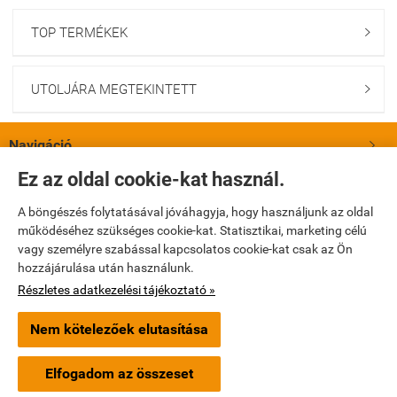
TOP TERMÉKEK

UTOLJÁRA MEGTEKINTETT

Navigáció

Ez az oldal cookie-kat használ.
Saját fiók

A böngészés folytatásával jóváhagyja, hogy használjunk az oldal
működéséhez szükséges cookie-kat. Statisztikai, marketing célú
Bemutatkozás

vagy személyre szabással kapcsolatos cookie-kat csak az Ön
hozzájárulása után használunk.
Elérhetőségek

Részletes adatkezelési tájékoztató »
Nem kötelezőek elutasítása
turbopatika.hu -
Turbópatika Kft.
-
ÁSZF
-
Adatkezelési tájékoztató
Elfogadom az összeset
Webáruház készítés
a StartÜzlettel.