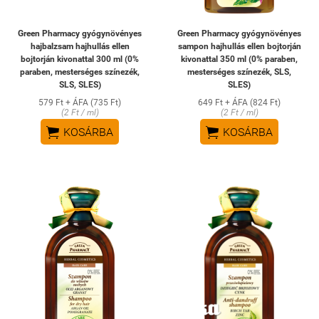
Green Pharmacy gyógynövényes
Green Pharmacy gyógynövényes
hajbalzsam hajhullás ellen
sampon hajhullás ellen bojtorján
bojtorján kivonattal 300 ml (0%
kivonattal 350 ml (0% paraben,
paraben, mesterséges színezék,
mesterséges színezék, SLS,
SLS, SLES)
SLES)
579 Ft + ÁFA (735 Ft)
649 Ft + ÁFA (824 Ft)
(2 Ft / ml)
(2 Ft / ml)


KOSÁRBA
KOSÁRBA