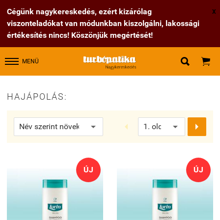
Cégünk nagykereskedés, ezért kizárólag
X
viszonteladókat van módunkban kiszolgálni, lakossági
értékesítés nincs! Köszönjük megértését!


MENÜ
HAJÁPOLÁS:


ÚJ
ÚJ