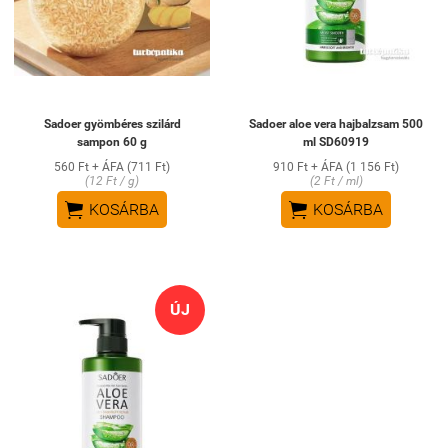
Sadoer gyömbéres szilárd
Sadoer aloe vera hajbalzsam 500
sampon 60 g
ml SD60919
560 Ft + ÁFA (711 Ft)
910 Ft + ÁFA (1 156 Ft)
(12 Ft / g)
(2 Ft / ml)


KOSÁRBA
KOSÁRBA
ÚJ