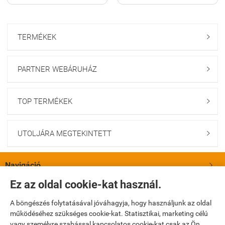
TERMÉKEK

PARTNER WEBÁRUHÁZ

TOP TERMÉKEK

UTOLJÁRA MEGTEKINTETT

Navigáció

Ez az oldal cookie-kat használ.
Saját fiók

A böngészés folytatásával jóváhagyja, hogy használjunk az oldal
működéséhez szükséges cookie-kat. Statisztikai, marketing célú
Bemutatkozás

vagy személyre szabással kapcsolatos cookie-kat csak az Ön