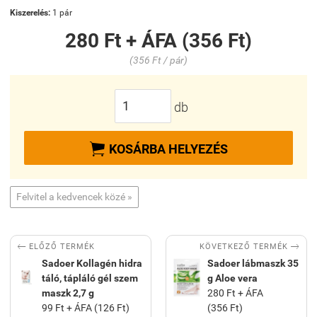
Kiszerelés:
1 pár
280 Ft + ÁFA (356 Ft)
(356 Ft / pár)
db

KOSÁRBA HELYEZÉS
Felvitel a kedvencek közé »


KÖVETKEZŐ TERMÉK
ELŐZŐ TERMÉK
Sadoer Kollagén hidra
Sadoer lábmaszk 35
táló, tápláló gél szem
g Aloe vera
maszk 2,7 g
280 Ft + ÁFA
99 Ft + ÁFA (126 Ft)
(356 Ft)