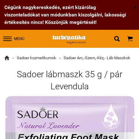
Cégünk nagykereskedés, ezért kizárólag
X
viszonteladókat van módunkban kiszolgálni, lakossági
értékesítés nincs! Köszönjük megértését!


MENÜ

»
Sadoer kozmetikumok
»
Sadoer Arc,-Szem,-Kéz,- Láb Maszkok
Sadoer lábmaszk 35 g / pár
Levendula