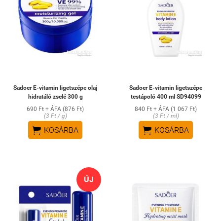
Sadoer E-vitamin ligetszépe olaj
Sadoer E-vitamin ligetszépe
hidratáló zselé 300 g
testápoló 400 ml SD94099
690 Ft + ÁFA (876 Ft)
840 Ft + ÁFA (1 067 Ft)
(3 Ft / g)
(3 Ft / ml)


KOSÁRBA
KOSÁRBA
ÚJ