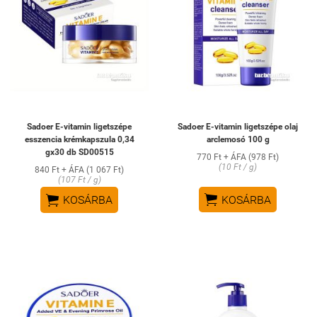
Sadoer E-vitamin ligetszépe
Sadoer E-vitamin ligetszépe olaj
esszencia krémkapszula 0,34
arclemosó 100 g
gx30 db SD00515
770 Ft + ÁFA (978 Ft)
(10 Ft / g)
840 Ft + ÁFA (1 067 Ft)
(107 Ft / g)


KOSÁRBA
KOSÁRBA