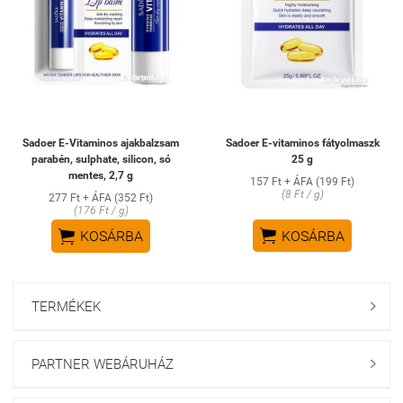
Sadoer E-Vitaminos ajakbalzsam
Sadoer E-vitaminos fátyolmaszk
parabén, sulphate, silicon, só
25 g
mentes, 2,7 g
157 Ft + ÁFA (199 Ft)
(8 Ft / g)
277 Ft + ÁFA (352 Ft)
(176 Ft / g)


KOSÁRBA
KOSÁRBA
TERMÉKEK

PARTNER WEBÁRUHÁZ
