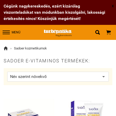
Cégünk nagykereskedés, ezért kizárólag
X
viszonteladókat van módunkban kiszolgálni, lakossági
értékesítés nincs! Köszönjük megértését!


MENÜ

»
Sadoer kozmetikumok
SADOER E-VITAMINOS TERMÉKEK: