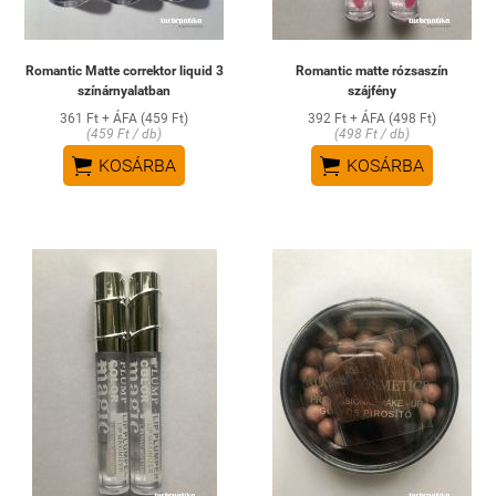
Romantic Matte correktor liquid 3
Romantic matte rózsaszín
színárnyalatban
szájfény
361 Ft + ÁFA (459 Ft)
392 Ft + ÁFA (498 Ft)
(459 Ft / db)
(498 Ft / db)


KOSÁRBA
KOSÁRBA