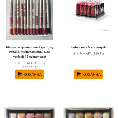
Menow szájceruzaTrue Lips 1,0 g
Cantare rúzs 5 színárnyalat
(vízálló, multivitaminnal, aloe
314 Ft + ÁFA (399 Ft)
verával) 12 színárnyalat
119 Ft + ÁFA (151 Ft)
(151 Ft / g)


KOSÁRBA
KOSÁRBA