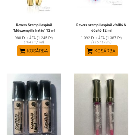
Revers Szempillaspirál
Revers szempillaspirál vízálló &
"Műszempilla hatás" 12 ml
dúsító 12 ml
980 Ft + ÁFA (1 245 Ft)
1 092 Ft + ÁFA (1 387 Ft)
(104 Ft / ml)
(116 Ft / ml)


KOSÁRBA
KOSÁRBA