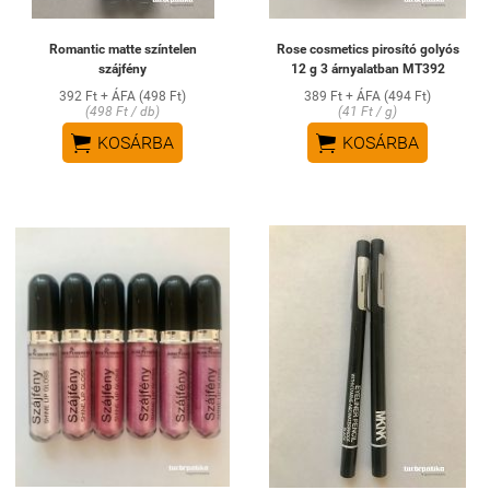
Romantic matte színtelen
Rose cosmetics pirosító golyós
szájfény
12 g 3 árnyalatban MT392
392 Ft + ÁFA (498 Ft)
389 Ft + ÁFA (494 Ft)
(498 Ft / db)
(41 Ft / g)


KOSÁRBA
KOSÁRBA