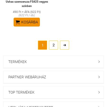
Ushas szemceruza FS425 vegyes
színben
490 Ft + ÁFA (622 Ft)
(622 Ft / db)

KOSÁRBA
2
1

TERMÉKEK

PARTNER WEBÁRUHÁZ

TOP TERMÉKEK
