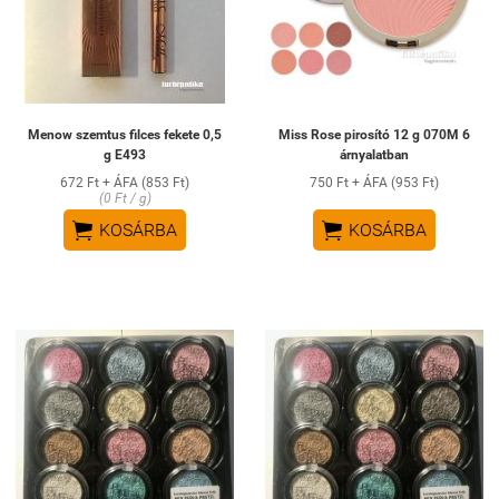
Menow szemtus filces fekete 0,5
Miss Rose pirosító 12 g 070M 6
g E493
árnyalatban
672 Ft + ÁFA (853 Ft)
750 Ft + ÁFA (953 Ft)
(0 Ft / g)


KOSÁRBA
KOSÁRBA