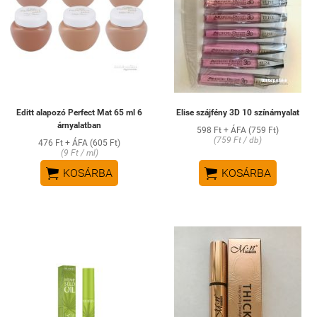
Editt alapozó Perfect Mat 65 ml 6
Elise szájfény 3D 10 színárnyalat
árnyalatban
598 Ft + ÁFA (759 Ft)
(759 Ft / db)
476 Ft + ÁFA (605 Ft)
(9 Ft / ml)


KOSÁRBA
KOSÁRBA