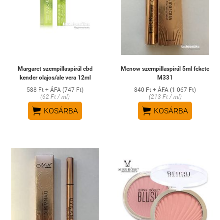
Margaret szempillaspirál cbd
Menow szempillaspirál 5ml fekete
kender olajos/ale vera 12ml
M331
588 Ft + ÁFA (747 Ft)
840 Ft + ÁFA (1 067 Ft)
(62 Ft / ml)
(213 Ft / ml)


KOSÁRBA
KOSÁRBA