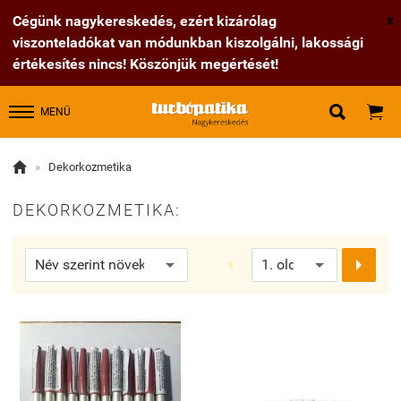
Cégünk nagykereskedés, ezért kizárólag
X
viszonteladókat van módunkban kiszolgálni, lakossági
értékesítés nincs! Köszönjük megértését!


MENÜ

»
Dekorkozmetika
DEKORKOZMETIKA:

