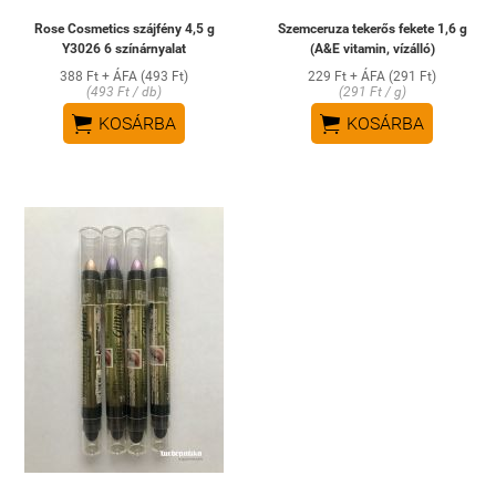
Rose Cosmetics szájfény 4,5 g
Szemceruza tekerős fekete 1,6 g
Y3026 6 színárnyalat
(A&E vitamin, vízálló)
388 Ft + ÁFA (493 Ft)
229 Ft + ÁFA (291 Ft)
(493 Ft / db)
(291 Ft / g)


KOSÁRBA
KOSÁRBA