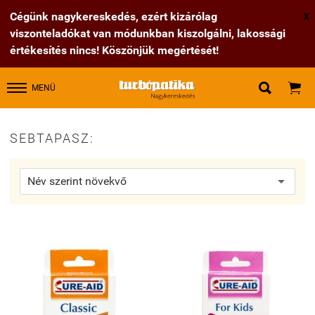
Cégünk nagykereskedés, ezért kizárólag
X
viszonteladókat van módunkban kiszolgálni, lakossági
értékesítés nincs! Köszönjük megértését!


MENÜ
SEBTAPASZ: