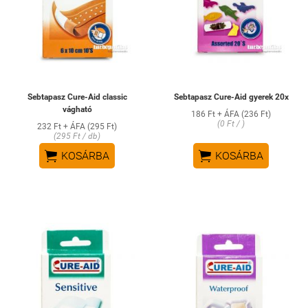
Sebtapasz Cure-Aid classic
Sebtapasz Cure-Aid gyerek 20x
vágható
186 Ft + ÁFA (236 Ft)
(0 Ft / )
232 Ft + ÁFA (295 Ft)
(295 Ft / db)


KOSÁRBA
KOSÁRBA