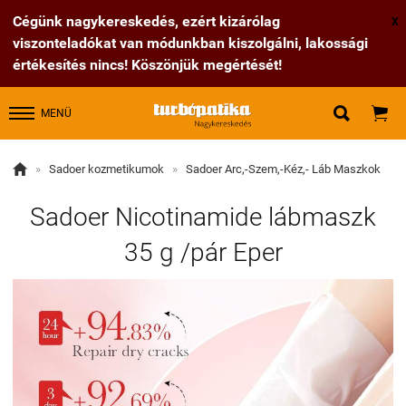
Cégünk nagykereskedés, ezért kizárólag
X
viszonteladókat van módunkban kiszolgálni, lakossági
értékesítés nincs! Köszönjük megértését!


MENÜ

»
Sadoer kozmetikumok
»
Sadoer Arc,-Szem,-Kéz,- Láb Maszkok
Sadoer Nicotinamide lábmaszk
35 g /pár Eper