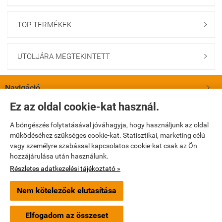
TOP TERMÉKEK

UTOLJÁRA MEGTEKINTETT

Navigáció

Ez az oldal cookie-kat használ.
Saját fiók

A böngészés folytatásával jóváhagyja, hogy használjunk az oldal
működéséhez szükséges cookie-kat. Statisztikai, marketing célú
Bemutatkozás

vagy személyre szabással kapcsolatos cookie-kat csak az Ön
hozzájárulása után használunk.
Elérhetőségek

Részletes adatkezelési tájékoztató »
Nem kötelezőek elutasítása
turbopatika.hu -
Turbópatika Kft.
-
ÁSZF
-
Adatkezelési tájékoztató
Elfogadom az összeset
Webáruház készítés
a StartÜzlettel.