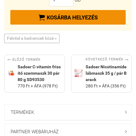

KOSÁRBA HELYEZÉS
Felvitel a kedvencek közé »


KÖVETKEZŐ TERMÉK
ELŐZŐ TERMÉK
Sadoer C-vitamin friss
Sadoer Nicotinamide
ítő szemmaszk 30 pár
lábmaszk 35 g / pár B
80 g SD93530
arack
770 Ft + ÁFA (978 Ft)
280 Ft + ÁFA (356 Ft)
TERMÉKEK

PARTNER WEBÁRUHÁZ
