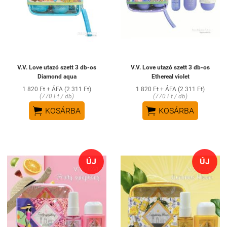
V.V. Love utazó szett 3 db-os
V.V. Love utazó szett 3 db-os
Diamond aqua
Ethereal violet
1 820 Ft + ÁFA (2 311 Ft)
1 820 Ft + ÁFA (2 311 Ft)
(770 Ft / db)
(770 Ft / db)


KOSÁRBA
KOSÁRBA
ÚJ
ÚJ