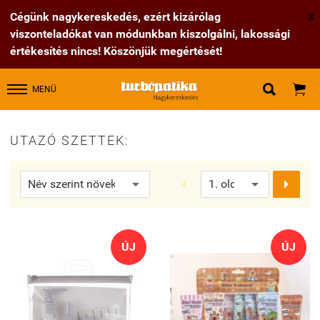
Cégünk nagykereskedés, ezért kizárólag
X
viszonteladókat van módunkban kiszolgálni, lakossági
értékesítés nincs! Köszönjük megértését!


MENÜ
UTAZÓ SZETTEK:


ÚJ
ÚJ