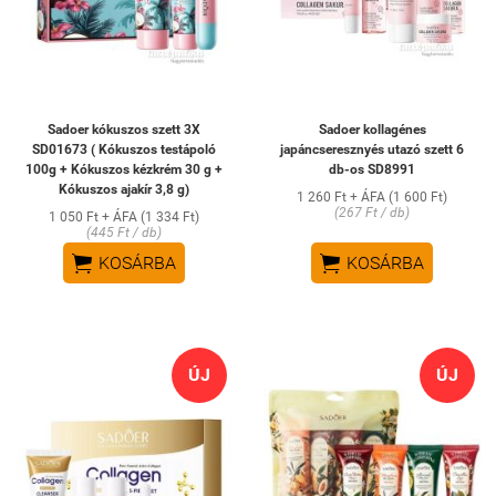
Sadoer kókuszos szett 3X
Sadoer kollagénes
SD01673 ( Kókuszos testápoló
japáncseresznyés utazó szett 6
100g + Kókuszos kézkrém 30 g +
db-os SD8991
Kókuszos ajakír 3,8 g)
1 260 Ft + ÁFA (1 600 Ft)
(267 Ft / db)
1 050 Ft + ÁFA (1 334 Ft)
(445 Ft / db)


KOSÁRBA
KOSÁRBA
ÚJ
ÚJ