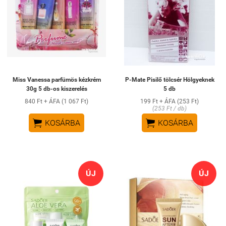
Miss Vanessa parfümös kézkrém
P-Mate Pisilő tölcsér Hölgyeknek
30g 5 db-os kiszerelés
5 db
840 Ft + ÁFA (1 067 Ft)
199 Ft + ÁFA (253 Ft)
(253 Ft / db)


KOSÁRBA
KOSÁRBA
ÚJ
ÚJ