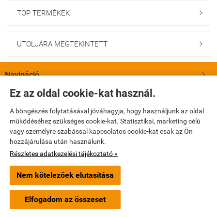
TOP TERMÉKEK

UTOLJÁRA MEGTEKINTETT

Navigáció

Ez az oldal cookie-kat használ.
Saját fiók

A böngészés folytatásával jóváhagyja, hogy használjunk az oldal
működéséhez szükséges cookie-kat. Statisztikai, marketing célú
Bemutatkozás

vagy személyre szabással kapcsolatos cookie-kat csak az Ön
hozzájárulása után használunk.
Elérhetőségek

Részletes adatkezelési tájékoztató »
Nem kötelezőek elutasítása
turbopatika.hu -
Turbópatika Kft.
-
ÁSZF
-
Adatkezelési tájékoztató
Elfogadom az összeset
Webáruház készítés
a StartÜzlettel.