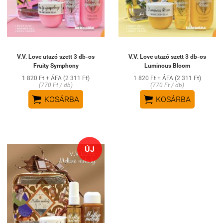
V.V. Love utazó szett 3 db-os
V.V. Love utazó szett 3 db-os
Fruity Symphony
Luminous Bloom
1 820 Ft + ÁFA (2 311 Ft)
1 820 Ft + ÁFA (2 311 Ft)
(770 Ft / db)
(770 Ft / db)


KOSÁRBA
KOSÁRBA
ÚJ