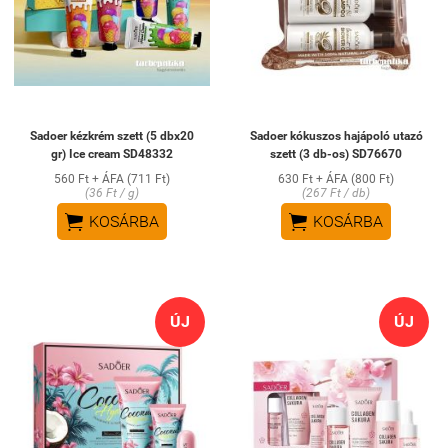
Sadoer kézkrém szett (5 dbx20
Sadoer kókuszos hajápoló utazó
gr) Ice cream SD48332
szett (3 db-os) SD76670
560 Ft + ÁFA (711 Ft)
630 Ft + ÁFA (800 Ft)
(36 Ft / g)
(267 Ft / db)


KOSÁRBA
KOSÁRBA
ÚJ
ÚJ