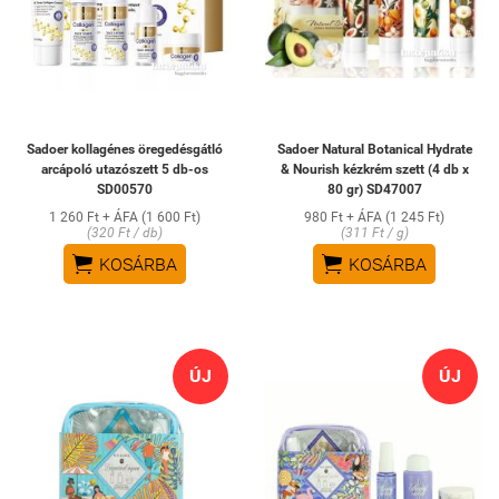
Sadoer kollagénes öregedésgátló
Sadoer Natural Botanical Hydrate
arcápoló utazószett 5 db-os
& Nourish kézkrém szett (4 db x
SD00570
80 gr) SD47007
1 260 Ft + ÁFA (1 600 Ft)
980 Ft + ÁFA (1 245 Ft)
(320 Ft / db)
(311 Ft / g)


KOSÁRBA
KOSÁRBA
ÚJ
ÚJ