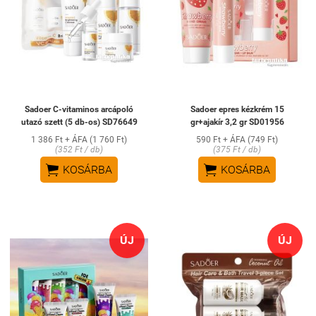
Sadoer C-vitaminos arcápoló
Sadoer epres kézkrém 15
utazó szett (5 db-os) SD76649
gr+ajakír 3,2 gr SD01956
1 386 Ft + ÁFA (1 760 Ft)
590 Ft + ÁFA (749 Ft)
(352 Ft / db)
(375 Ft / db)


KOSÁRBA
KOSÁRBA
ÚJ
ÚJ