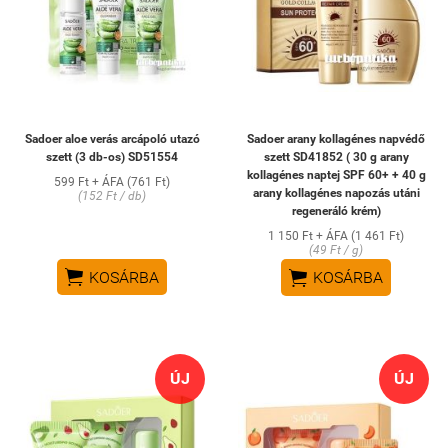
Sadoer aloe verás arcápoló utazó
Sadoer arany kollagénes napvédő
szett (3 db-os) SD51554
szett SD41852 ( 30 g arany
kollagénes naptej SPF 60+ + 40 g
599 Ft + ÁFA (761 Ft)
arany kollagénes napozás utáni
(152 Ft / db)
regeneráló krém)
1 150 Ft + ÁFA (1 461 Ft)
(49 Ft / g)


KOSÁRBA
KOSÁRBA
ÚJ
ÚJ