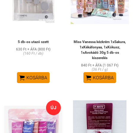
5 db-os utazó szett
Miss Vanessa kézkrém 1xSakura,
1xKékáfonyaa, 1xKókusz,
630 Ft + ÁFA (800 Ft)
1xAvokádó 30g 5 db-os
(160 Ft / db)
kiszerelés
840 Ft + ÁFA (1 067 Ft)
(36 Ft / g)


KOSÁRBA
KOSÁRBA
ÚJ