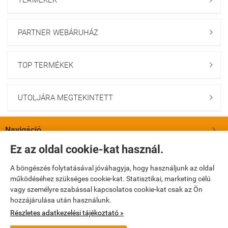
TERMÉKEK
PARTNER WEBÁRUHÁZ

TOP TERMÉKEK

UTOLJÁRA MEGTEKINTETT

Navigáció

Ez az oldal cookie-kat használ.
Saját fiók

A böngészés folytatásával jóváhagyja, hogy használjunk az oldal
működéséhez szükséges cookie-kat. Statisztikai, marketing célú
Bemutatkozás

vagy személyre szabással kapcsolatos cookie-kat csak az Ön
hozzájárulása után használunk.
Elérhetőségek

Részletes adatkezelési tájékoztató »