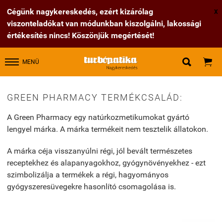
Cégünk nagykereskedés, ezért kizárólag
X
viszonteladókat van módunkban kiszolgálni, lakossági
értékesítés nincs! Köszönjük megértését!


MENÜ
GREEN PHARMACY TERMÉKCSALÁD:
A Green Pharmacy egy natúrkozmetikumokat gyártó
lengyel márka. A márka termékeit nem tesztelik állatokon.
A márka céja visszanyúlni régi, jól bevált természetes
receptekhez és alapanyagokhoz, gyógynövényekhez - ezt
szimbolizálja a termékek a régi, hagyományos
gyógyszeresüvegekre hasonlító csomagolása is.