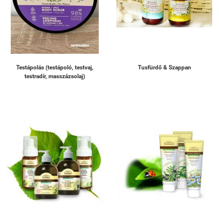
Testápolás (testápoló, testvaj,
Tusfürdő & Szappan
testradír, masszázsolaj)