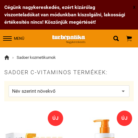
Cégünk nagykereskedés, ezért kizárólag
X
viszonteladókat van módunkban kiszolgálni, lakossági
értékesítés nincs! Köszönjük megértését!


MENÜ

»
Sadoer kozmetikumok
SADOER C-VITAMINOS TERMÉKEK:
ÚJ
ÚJ