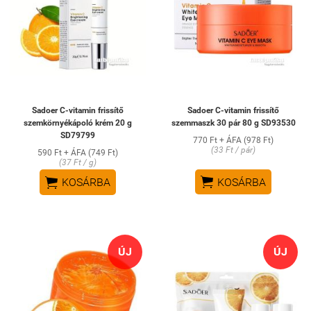
Sadoer C-vitamin frissítő
Sadoer C-vitamin frissítő
szemkörnyékápoló krém 20 g
szemmaszk 30 pár 80 g SD93530
SD79799
770 Ft + ÁFA (978 Ft)
(33 Ft / pár)
590 Ft + ÁFA (749 Ft)
(37 Ft / g)


KOSÁRBA
KOSÁRBA
ÚJ
ÚJ