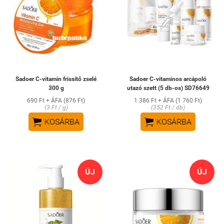
Sadoer C-vitamin frissítő zselé
Sadoer C-vitaminos arcápoló
300 g
utazó szett (5 db-os) SD76649
690 Ft + ÁFA (876 Ft)
1 386 Ft + ÁFA (1 760 Ft)
(3 Ft / g)
(352 Ft / db)


KOSÁRBA
KOSÁRBA
ÚJ
ÚJ