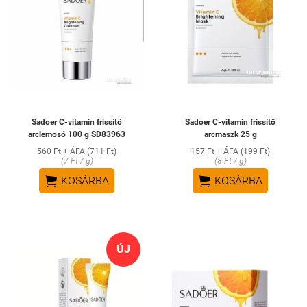
Sadoer C-vitamin frissítő
Sadoer C-vitamin frissítő
arclemosó 100 g SD83963
arcmaszk 25 g
560 Ft + ÁFA (711 Ft)
157 Ft + ÁFA (199 Ft)
(7 Ft / g)
(8 Ft / g)


KOSÁRBA
KOSÁRBA
ÚJ