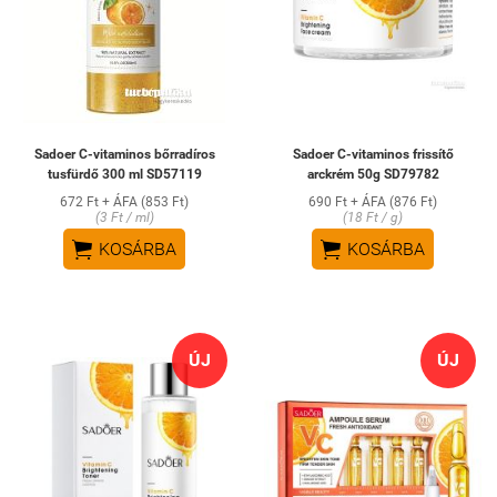
Sadoer C-vitaminos bőrradíros
Sadoer C-vitaminos frissítő
tusfürdő 300 ml SD57119
arckrém 50g SD79782
672 Ft + ÁFA (853 Ft)
690 Ft + ÁFA (876 Ft)
(3 Ft / ml)
(18 Ft / g)


KOSÁRBA
KOSÁRBA
ÚJ
ÚJ