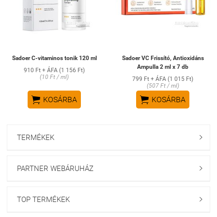
Sadoer C-vitaminos tonik 120 ml
Sadoer VC Frissító, Antioxidáns
Ampulla 2 ml x 7 db
910 Ft + ÁFA (1 156 Ft)
(10 Ft / ml)
799 Ft + ÁFA (1 015 Ft)
(507 Ft / ml)


KOSÁRBA
KOSÁRBA
TERMÉKEK

PARTNER WEBÁRUHÁZ

TOP TERMÉKEK
