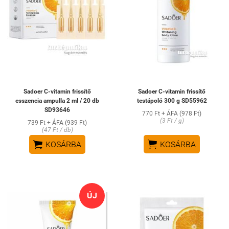
Sadoer C-vitamin frissítő
Sadoer C-vitamin frissítő
esszencia ampulla 2 ml / 20 db
testápoló 300 g SD55962
SD93646
770 Ft + ÁFA (978 Ft)
(3 Ft / g)
739 Ft + ÁFA (939 Ft)
(47 Ft / db)


KOSÁRBA
KOSÁRBA
ÚJ