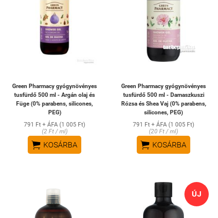
Green Pharmacy gyógynövényes
Green Pharmacy gyógynövényes
tusfürdő 500 ml - Argán olaj és
tusfürdő 500 ml - Damaszkuszi
Füge (0% parabens, silicones,
Rózsa és Shea Vaj (0% parabens,
PEG)
silicones, PEG)
791 Ft + ÁFA (1 005 Ft)
791 Ft + ÁFA (1 005 Ft)
(2 Ft / ml)
(20 Ft / ml)


KOSÁRBA
KOSÁRBA
ÚJ