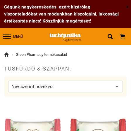
Cégünk nagykereskedés, ezért kizárólag
X
viszonteladókat van módunkban kiszolgálni, lakossági
értékesítés nincs! Köszönjük megértését!


MENÜ

»
Green Pharmacy termékcsalád
TUSFÜRDŐ & SZAPPAN: