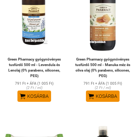
Green Pharmacy gyógynövényes
Green Pharmacy gyógynövényes
tusfürdő 500 ml - Levendula és
tusfürdő 500 ml - Manuka méz és
Lenolaj (0% parabens, silicones,
oliva olaj (0% parabens, silicones,
PEG)
PEG)
791 Ft + ÁFA (1 005 Ft)
791 Ft + ÁFA (1 005 Ft)
(2 Ft / ml)
(2 Ft / ml)


KOSÁRBA
KOSÁRBA