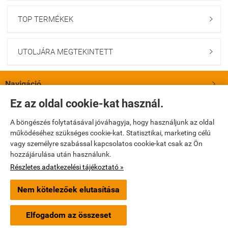
TOP TERMÉKEK

UTOLJÁRA MEGTEKINTETT

Navigáció

Ez az oldal cookie-kat használ.
Saját fiók

A böngészés folytatásával jóváhagyja, hogy használjunk az oldal
működéséhez szükséges cookie-kat. Statisztikai, marketing célú
Bemutatkozás

vagy személyre szabással kapcsolatos cookie-kat csak az Ön
hozzájárulása után használunk.
Elérhetőségek

Részletes adatkezelési tájékoztató »
Nem kötelezőek elutasítása
turbopatika.hu -
Turbópatika Kft.
-
ÁSZF
-
Adatkezelési tájékoztató
Elfogadom az összeset
Webáruház készítés
a StartÜzlettel.