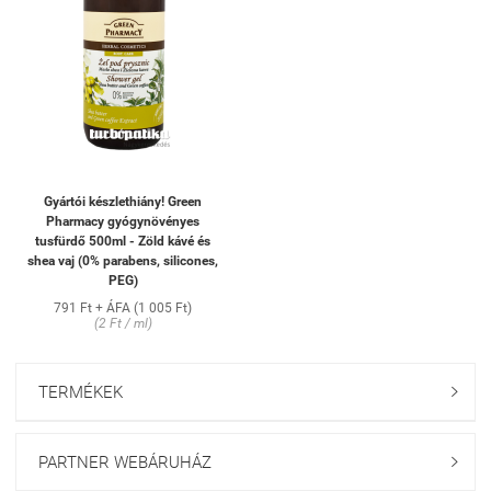
Gyártói készlethiány! Green
Pharmacy gyógynövényes
tusfürdő 500ml - Zöld kávé és
shea vaj (0% parabens, silicones,
PEG)
791 Ft + ÁFA (1 005 Ft)
(2 Ft / ml)
TERMÉKEK

PARTNER WEBÁRUHÁZ
