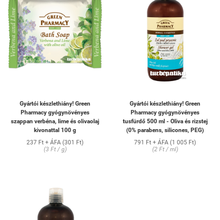
Gyártói készlethiány! Green
Gyártói készlethiány! Green
Pharmacy gyógynövényes
Pharmacy gyógynövényes
szappan verbéna, lime és olivaolaj
tusfürdő 500 ml - Oliva és rizstej
kivonattal 100 g
(0% parabens, silicones, PEG)
237 Ft + ÁFA (301 Ft)
791 Ft + ÁFA (1 005 Ft)
(3 Ft / g)
(2 Ft / ml)