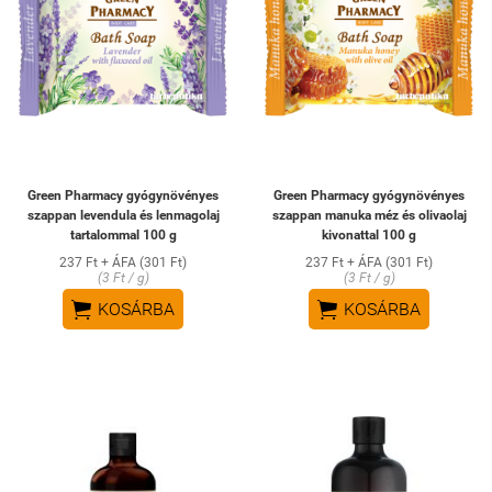
Green Pharmacy gyógynövényes
Green Pharmacy gyógynövényes
szappan levendula és lenmagolaj
szappan manuka méz és olivaolaj
tartalommal 100 g
kivonattal 100 g
237 Ft + ÁFA (301 Ft)
237 Ft + ÁFA (301 Ft)
(3 Ft / g)
(3 Ft / g)


KOSÁRBA
KOSÁRBA