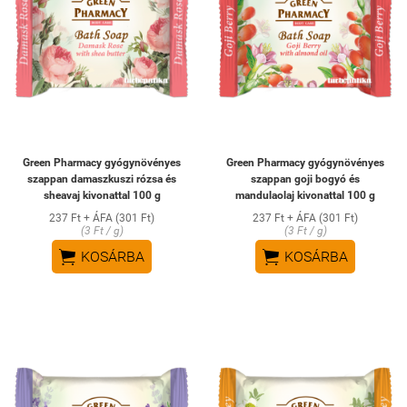
Green Pharmacy gyógynövényes
Green Pharmacy gyógynövényes
szappan damaszkuszi rózsa és
szappan goji bogyó és
sheavaj kivonattal 100 g
mandulaolaj kivonattal 100 g
237 Ft + ÁFA (301 Ft)
237 Ft + ÁFA (301 Ft)
(3 Ft / g)
(3 Ft / g)


KOSÁRBA
KOSÁRBA