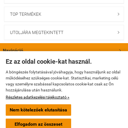
TOP TERMÉKEK

UTOLJÁRA MEGTEKINTETT

Navigáció

Ez az oldal cookie-kat használ.
Saját fiók

A böngészés folytatásával jóváhagyja, hogy használjunk az oldal
működéséhez szükséges cookie-kat. Statisztikai, marketing célú
Bemutatkozás

vagy személyre szabással kapcsolatos cookie-kat csak az Ön
hozzájárulása után használunk.
Elérhetőségek

Részletes adatkezelési tájékoztató »
Nem kötelezőek elutasítása
turbopatika.hu -
Turbópatika Kft.
-
ÁSZF
-
Adatkezelési tájékoztató
Elfogadom az összeset
Webáruház készítés
a StartÜzlettel.