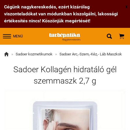
Cégünk nagykereskedés, ezért kizárólag
X
viszonteladókat van módunkban kiszolgálni, lakossági
értékesítés nincs! Köszönjük megértését!


MENÜ

»
Sadoer kozmetikumok
»
Sadoer Arc,-Szem,-Kéz,- Láb Maszkok
Sadoer Kollagén hidratáló gél
szemmaszk 2,7 g