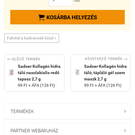

KOSÁRBA HELYEZÉS
Felvitel a kedvencek közé »


KÖVETKEZŐ TERMÉK
ELŐZŐ TERMÉK
Sadoer Kollagén hidra
Sadoer Kollagén hidra
táló nasolabialis redő
táló, tápláló gél szem
tapasz 2,7 g
maszk 2,7 g
99 Ft + ÁFA (126 Ft)
99 Ft + ÁFA (126 Ft)
TERMÉKEK

PARTNER WEBÁRUHÁZ
