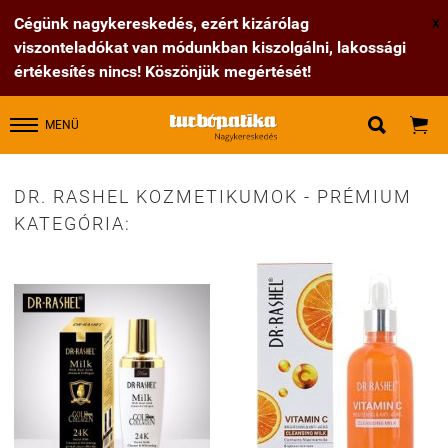
Cégünk nagykereskedés, ezért kizárólag
X
viszonteladókat van módunkban kiszolgálni, lakossági
értékesítés nincs! Köszönjük megértését!


MENÜ
DR. RASHEL KOZMETIKUMOK - PRÉMIUM
KATEGÓRIA: