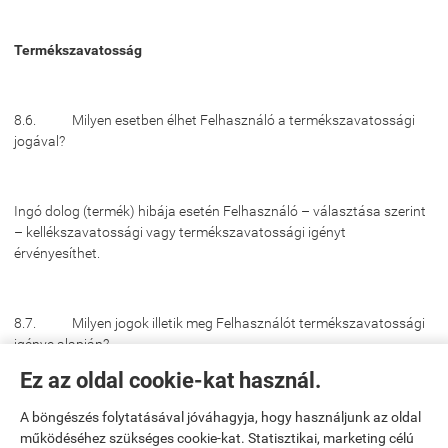
Termékszavatosság
8.6. Milyen esetben élhet Felhasználó a termékszavatossági
jogával?
Ingó dolog (termék) hibája esetén Felhasználó – választása szerint
– kellékszavatossági vagy termékszavatossági igényt
érvényesíthet.
8.7. Milyen jogok illetik meg Felhasználót termékszavatossági
igénye alapján?
Ez az oldal cookie-kat használ.
Termékszavatossági igényként Felhasználó kizárólag a hibás
A böngészés folytatásával jóváhagyja, hogy használjunk az oldal
termék kijavítását vagy kicserélését kérheti.
működéséhez szükséges cookie-kat. Statisztikai, marketing célú