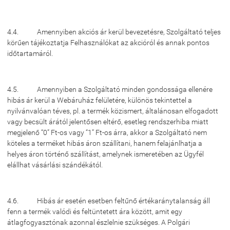
4.4. Amennyiben akciós ár kerül bevezetésre, Szolgáltató teljes
körűen tájékoztatja Felhasználókat az akcióról és annak pontos
időtartamáról.
4.5. Amennyiben a Szolgáltató minden gondossága ellenére
hibás ár kerül a Webáruház felületére, különös tekintettel a
nyilvánvalóan téves, pl. a termék közismert, általánosan elfogadott
vagy becsült árától jelentősen eltérő, esetleg rendszerhiba miatt
megjelenő “0” Ft-os vagy “1” Ft-os árra, akkor a Szolgáltató nem
köteles a terméket hibás áron szállítani, hanem felajánlhatja a
helyes áron történő szállítást, amelynek ismeretében az Ügyfél
elállhat vásárlási szándékától.
4.6. Hibás ár esetén esetben feltűnő értékaránytalanság áll
fenn a termék valódi és feltüntetett ára között, amit egy
átlagfogyasztónak azonnal észlelnie szükséges. A Polgári