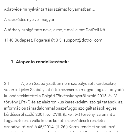
Adatvédelmi nyilvántartási száma: folyamatban…
A szerződés nyelve: magyar
A tárhely-szolgáltató neve, címe, e-mail címe:
DotRoll Kft.
1148 Budapest, Fogarasi út 3-5.
support@dotroll.com
Alapvető rendelkezések:
2.1. A jelen Szabályzatban nem szabályozott kérdésekre,
valamint jelen Szabályzat értelmezésére a magyar jog az irányadó,
különös tekintettel a Polgári Törvénykönyvről szóló 2013. évi V.
törvény („Ptk.”) és az elektronikus kereskedelmi szolgáltatások, az
információs társadalommal összefüggő szolgáltatások egyes
kérdéseiről szóló 2001. évi CVIII. (Elker. tv.) törvény, valamint a
fogyasztó és a vállalkozás közötti szerződések részletes
szabályairól szóló 45/2014. (II. 26.) Korm. rendelet vonatkozó