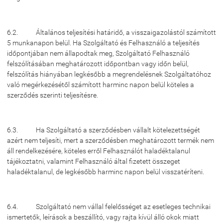
6.2. Általános teljesítési határidő, a visszaigazolástól számított
5 munkanapon belül. Ha Szolgáltató és Felhasználó a teljesítés
időpontjában nem állapodtak meg, Szolgáltató Felhasználó
felszólításában meghatározott időpontban vagy időn belül,
felszólítás hiányában legkésőbb a megrendelésnek Szolgáltatóhoz
való megérkezésétől számított harminc napon belül köteles a
szerződés szerinti teljesítésre.
6.3. Ha Szolgáltató a szerződésben vállalt kötelezettségét
azért nem teljesíti, mert a szerződésben meghatározott termék nem
áll rendelkezésére, köteles erről Felhasználót haladéktalanul
tájékoztatni, valamint Felhasználó által fizetett összeget
haladéktalanul, de legkésőbb harminc napon belül visszatéríteni.
6.4. Szolgáltató nem vállal felelősséget az esetleges technikai
ismertetők, leírások a beszállító, vagy rajta kívül álló okok miatt