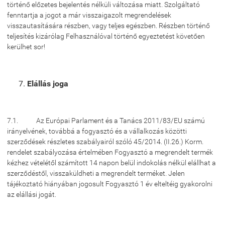
történő előzetes bejelentés nélküli változása miatt. Szolgáltató
fenntartja a jogot a már visszaigazolt megrendelések
visszautasítására részben, vagy teljes egészben. Részben történő
teljesítés kizárólag Felhasználóval történő egyeztetést követően
kerülhet sor!
Elállás joga
7.1. Az Európai Parlament és a Tanács 2011/83/EU számú
irányelvének, továbbá a fogyasztó és a vállalkozás közötti
szerződések részletes szabályairól szóló 45/2014. (II.26.) Korm.
rendelet szabályozása értelmében Fogyasztó a megrendelt termék
kézhez vételétől számított 14 napon belül indokolás nélkül elállhat a
szerződéstől, visszaküldheti a megrendelt terméket. Jelen
tájékoztató hiányában jogosult Fogyasztó 1 év elteltéig gyakorolni
az elállási jogát.