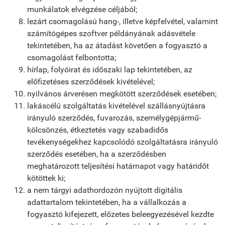
munkálatok elvégzése céljából;
lezárt csomagolású hang-, illetve képfelvétel, valamint
számítógépes szoftver példányának adásvétele
tekintetében, ha az átadást követően a fogyasztó a
csomagolást felbontotta;
hírlap, folyóirat és időszaki lap tekintetében, az
előfizetéses szerződések kivételével;
nyilvános árverésen megkötött szerződések esetében;
lakáscélú szolgáltatás kivételével szállásnyújtásra
irányuló szerződés, fuvarozás, személygépjármű-
kölcsönzés, étkeztetés vagy szabadidős
tevékenységekhez kapcsolódó szolgáltatásra irányuló
szerződés esetében, ha a szerződésben
meghatározott teljesítési határnapot vagy határidőt
kötöttek ki;
a nem tárgyi adathordozón nyújtott digitális
adattartalom tekintetében, ha a vállalkozás a
fogyasztó kifejezett, előzetes beleegyezésével kezdte