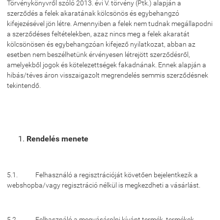
Törvénykönyvről szóló 2013. évi V. törvény (Ptk.) alapján a
szerződés a felek akaratának kölcsönös és egybehangzó
kifejezésével jön létre. Amennyiben a felek nem tudnak megállapodni
a szerződéses feltételekben, azaz nincs meg a felek akaratát
kölcsönösen és egybehangzóan kifejező nyilatkozat, abban az
esetben nem beszélhetünk érvényesen létrejött szerződésről,
amelyekből jogok és kötelezettségek fakadnának. Ennek alapján a
hibás/téves áron visszaigazolt megrendelés semmis szerződésnek
tekintendő.
Rendelés menete
5.1. Felhasználó a regisztrációját követően bejelentkezik a
webshopba/vagy regisztráció nélkül is megkezdheti a vásárlást.
5.2. Felhasználó a megvásárolni kívánt termék, termékek