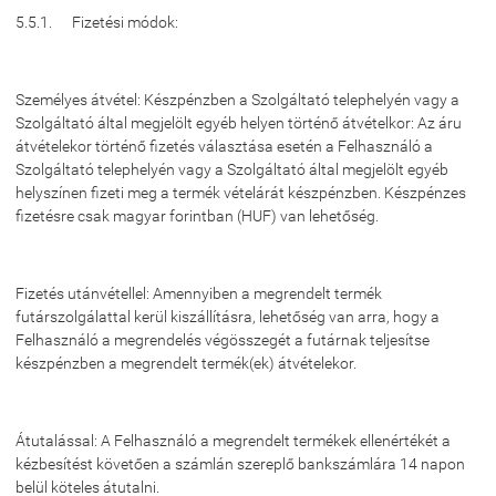
5.5.1. Fizetési módok:
Személyes átvétel: Készpénzben a Szolgáltató telephelyén vagy a
Szolgáltató által megjelölt egyéb helyen történő átvételkor: Az áru
átvételekor történő fizetés választása esetén a Felhasználó a
Szolgáltató telephelyén vagy a Szolgáltató által megjelölt egyéb
helyszínen fizeti meg a termék vételárát készpénzben. Készpénzes
fizetésre csak magyar forintban (HUF) van lehetőség.
Fizetés utánvétellel: Amennyiben a megrendelt termék
futárszolgálattal kerül kiszállításra, lehetőség van arra, hogy a
Felhasználó a megrendelés végösszegét a futárnak teljesítse
készpénzben a megrendelt termék(ek) átvételekor.
Átutalással: A Felhasználó a megrendelt termékek ellenértékét a
kézbesítést követően a számlán szereplő bankszámlára 14 napon
belül köteles átutalni.