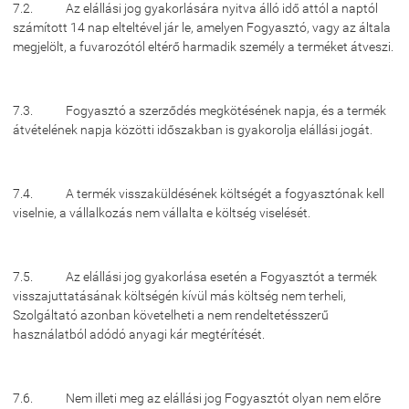
7.2. Az elállási jog gyakorlására nyitva álló idő attól a naptól
számított 14 nap elteltével jár le, amelyen Fogyasztó, vagy az általa
megjelölt, a fuvarozótól eltérő harmadik személy a terméket átveszi.
7.3. Fogyasztó a szerződés megkötésének napja, és a termék
átvételének napja közötti időszakban is gyakorolja elállási jogát.
7.4. A termék visszaküldésének költségét a fogyasztónak kell
viselnie, a vállalkozás nem vállalta e költség viselését.
7.5. Az elállási jog gyakorlása esetén a Fogyasztót a termék
visszajuttatásának költségén kívül más költség nem terheli,
Szolgáltató azonban követelheti a nem rendeltetésszerű
használatból adódó anyagi kár megtérítését.
7.6. Nem illeti meg az elállási jog Fogyasztót olyan nem előre