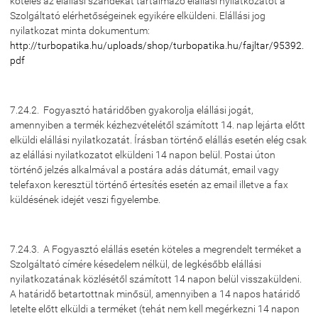
köteles az elállási szándékát tartalmazó elállási nyilatkozatot a
Szolgáltató elérhetőségeinek egyikére elküldeni. Elállási jog
nyilatkozat minta dokumentum:
http://turbopatika.hu/uploads/shop/turbopatika.hu/fajltar/95392.
pdf
7.24.2. Fogyasztó határidőben gyakorolja elállási jogát,
amennyiben a termék kézhezvételétől számított 14. nap lejárta előtt
elküldi elállási nyilatkozatát. Írásban történő elállás esetén elég csak
az elállási nyilatkozatot elküldeni 14 napon belül. Postai úton
történő jelzés alkalmával a postára adás dátumát, email vagy
telefaxon keresztül történő értesítés esetén az email illetve a fax
küldésének idejét veszi figyelembe.
7.24.3. A Fogyasztó elállás esetén köteles a megrendelt terméket a
Szolgáltató címére késedelem nélkül, de legkésőbb elállási
nyilatkozatának közlésétől számított 14 napon belül visszaküldeni.
A határidő betartottnak minősül, amennyiben a 14 napos határidő
letelte előtt elküldi a terméket (tehát nem kell megérkezni 14 napon