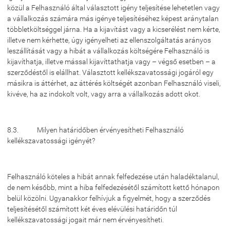
közül a Felhasználó által választott igény teljesítése lehetetlen vagy
a vállalkozás számára más igénye teljesítéséhez képest aránytalan
többletköltséggel járna. Ha a kijavítást vagy a kicserélést nem kérte,
illetve nem kérhette, úgy igényelheti az ellenszolgáltatás arányos
leszállítását vagy a hibát a vállalkozás költségére Felhasználó is
kijavíthatja, illetve mással kijavíttathatja vagy – végső esetben – a
szerződéstől is elállhat. Választott kellékszavatossági jogáról egy
másikra is áttérhet, az áttérés költségét azonban Felhasználó viseli,
kivéve, ha az indokolt volt, vagy arra a vállalkozás adott okot.
8.3. Milyen határidőben érvényesítheti Felhasználó
kellékszavatossági igényét?
Felhasználó köteles a hibát annak felfedezése után haladéktalanul,
de nem később, mint a hiba felfedezésétől számított kettő hónapon
belül közölni. Ugyanakkor felhívjuk a figyelmét, hogy a szerződés
teljesítésétől számított két éves elévülési határidőn túl
kellékszavatossági jogait már nem érvényesítheti.