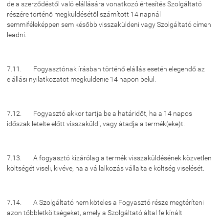
de a szerződéstől való elállására vonatkozó értesítés Szolgáltató
részére történő megküldésétől számított 14 napnál
semmiféleképpen sem később visszaküldeni vagy Szolgáltató címen
leadni.
7.11. Fogyasztónak írásban történő elállás esetén elegendő az
elállási nyilatkozatot megküldenie 14 napon belül.
7.12. Fogyasztó akkor tartja be a határidőt, ha a 14 napos
időszak letelte előtt visszaküldi, vagy átadja a termék(eke)t.
7.13. A fogyasztó kizárólag a termék visszaküldésének közvetlen
költségét viseli, kivéve, ha a vállalkozás vállalta e költség viselését.
7.14. A Szolgáltató nem köteles a Fogyasztó része megtéríteni
azon többletköltségeket, amely a Szolgáltató által felkínált