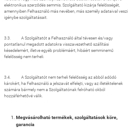
elektronikus szerződés semmis. Szolgáltató kizárja felelősségét,
amennyiben Felhasználó más nevében, más személy adataival veszi
igénybe szolgáltatásait.
3.3. A Szolgáltatót a Felhasználó által tévesen és/vagy
pontatlanul megadott adatokra visszavezethető szállítási
késedelemért, illetve egyéb problémáért, hibáért semminemű
felelősség nem terheli.
3.4. A Szolgáltatót nem terheli felelősség az abból adódó
károkért, ha Felhasználó a jelszavát elfelejti, vagy az illetéktelenek
számára bármely nem a Szolgáltatónak felróható okból
hozzáférhetővé válik.
Megvásárolható termékek, szolgáltatások köre,
garancia