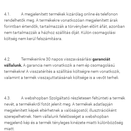
4.1. A megjelenített termékek kizárólag online és telefonon
rendelhetők meg. A termékekre vonatkozóan megjelenített árak
forintban értendők, tartalmazzák a törvényben előírt áfát, azonban
nem tartalmazzák a házhoz szállítás díját. Külön csomagolási
költség nem kerül felszámításra.
4.2. Termékeinkre 30 napos visszavásárlási
garanciát
vállalunk.
A garancia nem vonatkozik a nem ép csomagolású
termékekre! A visszatérítés a szállítási költségre nem vonatkozik,
valamint a termék visszajuttatásának költsége is a vevőt terheli.
4.3. A webshopban Szolgáltató részletesen feltünteti a termék
nevét, a termékekről fotót jelenít meg. A termékek adatlapján
megjelenített képek eltérhetnek a valóságostól, illusztrációként
szerepelhetnek. Nem vállalunk felelősséget a webshopban
megjelenő kép és a termék tényleges kinézete miatti különbözőség
miatt.