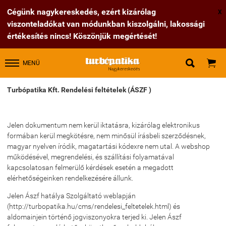
Cégünk nagykereskedés, ezért kizárólag
X
viszonteladókat van módunkban kiszolgálni, lakossági
értékesítés nincs! Köszönjük megértését!


MENÜ
Turbópatika Kft. Rendelési feltételek (ÁSZF )
Jelen dokumentum nem kerül iktatásra, kizárólag elektronikus
formában kerül megkötésre, nem minősül írásbeli szerződésnek,
magyar nyelven íródik, magatartási kódexre nem utal. A webshop
működésével, megrendelési, és szállítási folyamatával
kapcsolatosan felmerülő kérdések esetén a megadott
elérhetőségeinken rendelkezésére állunk.
Jelen Ászf hatálya Szolgáltató weblapján
(http://turbopatika.hu/cms/rendelesi_feltetelek.html) és
aldomainjein történő jogviszonyokra terjed ki. Jelen Ászf