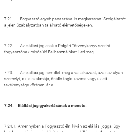
7.21. Fogyasztó egyéb panaszával is megkeresheti Szolgáltatót
a jelen Szabályzatban található elérhetőségeken.
7.22. Az elállási jog csak a Polgári Törvénykönyv szerinti
fogyasztónak minősülő Fellhasználókat illeti meg.
7.23. Az elállási jog nem illeti meg a vállalkozást, azaz az olyan
személyt, aki a szakmája, önálló foglalkozása vagy üzleti
tevékenysége körében jár e.
7.24.
Elállási jog gyakorlásának a menete:
7.24.1. Amennyiben a Fogyasztó élni kíván az elállási joggal úgy