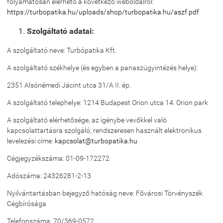
folyamatosan elérhető a következő weboldalról:
https://turbopatika.hu/uploads/shop/turbopatika.hu/aszf.pdf
Szolgáltató adatai:
A szolgáltató neve: Turbópatika Kft.
A szolgáltató székhelye (és egyben a panaszügyintézés helye):
2351 Alsónémedi Jácint utca 31/A II. ép.
A szolgáltató telephelye: 1214 Budapest Orion utca 14. Orion park
A szolgáltató elérhetősége, az igénybe vevőkkel való
kapcsolattartásra szolgáló, rendszeresen használt elektronikus
levelezési címe:
kapcsolat@turbopatika.hu
Cégjegyzékszáma: 01-09-172272
Adószáma: 24326281-2-13
Nyilvántartásban bejegyző hatóság neve: Fővárosi Törvényszék
Cégbírósága
Telefonszáma: 70/369-0572