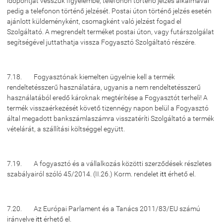
időpontját vesszük figyelembe, telefonon történő jelzés alkalmával
pedig a telefonon történő jelzését. Postai úton történő jelzés esetén
ajánlott küldeményként, csomagként való jelzést fogad el
Szolgáltató. A megrendelt terméket postai úton, vagy futárszolgálat
segítségével juttathatja vissza Fogyasztó Szolgáltató részére.
7.18. Fogyasztónak kiemelten ügyelnie kell a termék
rendeltetésszerű használatára, ugyanis a nem rendeltetésszerű
használatából eredő károknak megtérítése a Fogyasztót terheli! A
termék visszaérkezését követő tizennégy napon belül a Fogyasztó
által megadott bankszámlaszámra visszatéríti Szolgáltató a termék
vételárát, a szállítási költséggel együtt.
7.19. A fogyasztó és a vállalkozás közötti szerződések részletes
szabályairól szóló 45/2014. (II.26.) Korm. rendelet
itt
érhető el.
7.20. Az Európai Parlament és a Tanács 2011/83/EU számú
irányelve
itt
érhető el.