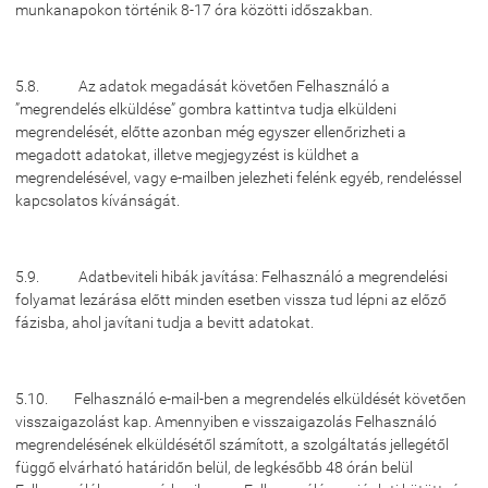
munkanapokon történik 8-17 óra közötti időszakban.
5.8. Az adatok megadását követően Felhasználó a
”megrendelés elküldése” gombra kattintva tudja elküldeni
megrendelését, előtte azonban még egyszer ellenőrizheti a
megadott adatokat, illetve megjegyzést is küldhet a
megrendelésével, vagy e-mailben jelezheti felénk egyéb, rendeléssel
kapcsolatos kívánságát.
5.9. Adatbeviteli hibák javítása: Felhasználó a megrendelési
folyamat lezárása előtt minden esetben vissza tud lépni az előző
fázisba, ahol javítani tudja a bevitt adatokat.
5.10. Felhasználó e-mail-ben a megrendelés elküldését követően
visszaigazolást kap. Amennyiben e visszaigazolás Felhasználó
megrendelésének elküldésétől számított, a szolgáltatás jellegétől
függő elvárható határidőn belül, de legkésőbb 48 órán belül