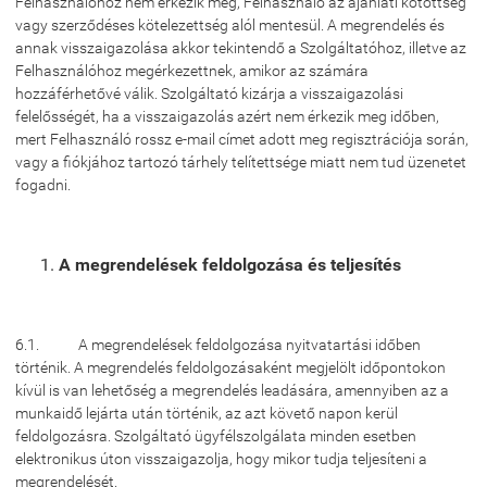
Felhasználóhoz nem érkezik meg, Felhasználó az ajánlati kötöttség
vagy szerződéses kötelezettség alól mentesül. A megrendelés és
annak visszaigazolása akkor tekintendő a Szolgáltatóhoz, illetve az
Felhasználóhoz megérkezettnek, amikor az számára
hozzáférhetővé válik. Szolgáltató kizárja a visszaigazolási
felelősségét, ha a visszaigazolás azért nem érkezik meg időben,
mert Felhasználó rossz e-mail címet adott meg regisztrációja során,
vagy a fiókjához tartozó tárhely telítettsége miatt nem tud üzenetet
fogadni.
A megrendelések feldolgozása és teljesítés
6.1. A megrendelések feldolgozása nyitvatartási időben
történik. A megrendelés feldolgozásaként megjelölt időpontokon
kívül is van lehetőség a megrendelés leadására, amennyiben az a
munkaidő lejárta után történik, az azt követő napon kerül
feldolgozásra. Szolgáltató ügyfélszolgálata minden esetben
elektronikus úton visszaigazolja, hogy mikor tudja teljesíteni a
megrendelését.