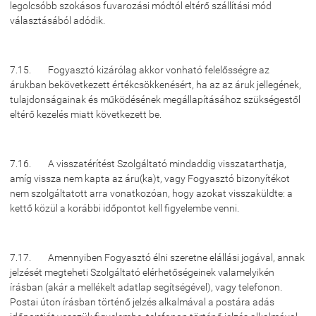
legolcsóbb szokásos fuvarozási módtól eltérő szállítási mód
választásából adódik.
7.15. Fogyasztó kizárólag akkor vonható felelősségre az
árukban bekövetkezett értékcsökkenésért, ha az az áruk jellegének,
tulajdonságainak és működésének megállapításához szükségestől
eltérő kezelés miatt következett be.
7.16. A visszatérítést Szolgáltató mindaddig visszatarthatja,
amíg vissza nem kapta az áru(ka)t, vagy Fogyasztó bizonyítékot
nem szolgáltatott arra vonatkozóan, hogy azokat visszaküldte: a
kettő közül a korábbi időpontot kell figyelembe venni.
7.17. Amennyiben Fogyasztó élni szeretne elállási jogával, annak
jelzését megteheti Szolgáltató elérhetőségeinek valamelyikén
írásban (akár a mellékelt adatlap segítségével), vagy telefonon.
Postai úton írásban történő jelzés alkalmával a postára adás