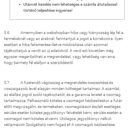
Utánvét kezelés nem lehetséges a számla átutalással
történő teljesítése ingyenes!
5.6. Amennyiben a webshopban hiba vagy hiányosság lép fel a
termékeknél vagy az áraknál, fenntartjuk a jogot a korrekcióra. Ilyen
esetben a hiba felismerése illetve módosítása után azonnal
tájékoztatjuk a vevőt az új adatokról. A vevő ezt követően még
egyszer megerősítheti a megrendelést, vagy lehetőség van arra,
hogy bármely fél elálljon a szerződéstől.
5.7. A fizetendő végösszeg a megrendelés összesítése és
visszaigazoló levél alapján minden költséget tartalmaz. A számlát,
az elállási jogról szóló tájékoztatót, és a garancia levelet a csomag
tartalmazza. Felhasználó köteles a csomagot kézbesítéskor a futár
előtt megvizsgálni, és termékeken, csomagoláson észlelt esetleges
sérülés esetén köteles jegyzőkönyv felvételét kérni, sérülés esetén a
csomagot nem köteles átvenni. Utólagos, jegyzőkönyv nélküli
reklamációt Szolgáltató nem fogad el! A csomagok kézbesítése