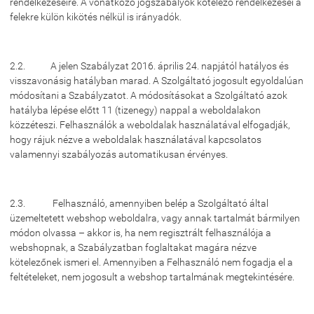
rendelkezéseire. A vonatkozó jogszabályok kötelező rendelkezései a
felekre külön kikötés nélkül is irányadók.
2.2. A jelen Szabályzat 2016. április 24. napjától hatályos és
visszavonásig hatályban marad. A Szolgáltató jogosult egyoldalúan
módosítani a Szabályzatot. A módosításokat a Szolgáltató azok
hatályba lépése előtt 11 (tizenegy) nappal a weboldalakon
közzéteszi. Felhasználók a weboldalak használatával elfogadják,
hogy rájuk nézve a weboldalak használatával kapcsolatos
valamennyi szabályozás automatikusan érvényes.
2.3. Felhasználó, amennyiben belép a Szolgáltató által
üzemeltetett webshop weboldalra, vagy annak tartalmát bármilyen
módon olvassa – akkor is, ha nem regisztrált felhasználója a
webshopnak, a Szabályzatban foglaltakat magára nézve
kötelezőnek ismeri el. Amennyiben a Felhasználó nem fogadja el a
feltételeket, nem jogosult a webshop tartalmának megtekintésére.