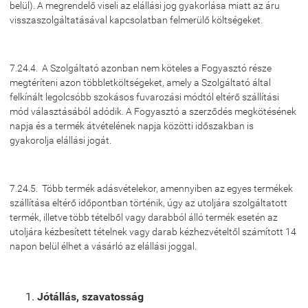
belül). A megrendelő viseli az elállási jog gyakorlása miatt az áru
visszaszolgáltatásával kapcsolatban felmerülő költségeket.
7.24.4. A Szolgáltató azonban nem köteles a Fogyasztó része
megtéríteni azon többletköltségeket, amely a Szolgáltató által
felkínált legolcsóbb szokásos fuvarozási módtól eltérő szállítási
mód választásából adódik. A Fogyasztó a szerződés megkötésének
napja és a termék átvételének napja közötti időszakban is
gyakorolja elállási jogát.
7.24.5. Több termék adásvételekor, amennyiben az egyes termékek
szállítása eltérő időpontban történik, úgy az utoljára szolgáltatott
termék, illetve több tételből vagy darabból álló termék esetén az
utoljára kézbesített tételnek vagy darab kézhezvételtől számított 14
napon belül élhet a vásárló az elállási joggal.
Jótállás, szavatosság