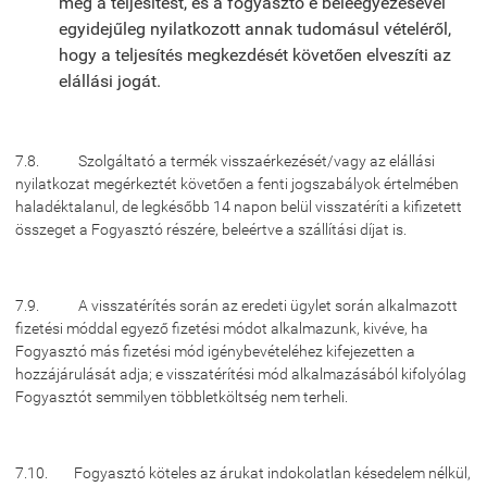
meg a teljesítést, és a fogyasztó e beleegyezésével
egyidejűleg nyilatkozott annak tudomásul vételéről,
hogy a teljesítés megkezdését követően elveszíti az
elállási jogát.
7.8. Szolgáltató a termék visszaérkezését/vagy az elállási
nyilatkozat megérkeztét követően a fenti jogszabályok értelmében
haladéktalanul, de legkésőbb 14 napon belül visszatéríti a kifizetett
összeget a Fogyasztó részére, beleértve a szállítási díjat is.
7.9. A visszatérítés során az eredeti ügylet során alkalmazott
fizetési móddal egyező fizetési módot alkalmazunk, kivéve, ha
Fogyasztó más fizetési mód igénybevételéhez kifejezetten a
hozzájárulását adja; e visszatérítési mód alkalmazásából kifolyólag
Fogyasztót semmilyen többletköltség nem terheli.
7.10. Fogyasztó köteles az árukat indokolatlan késedelem nélkül,