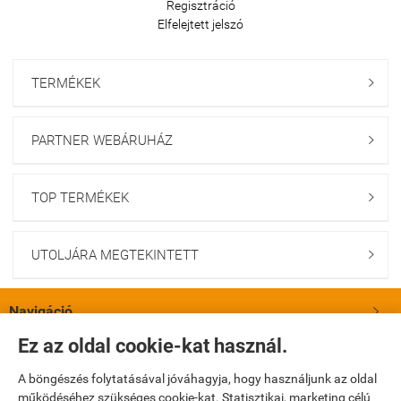
Regisztráció
Elfelejtett jelszó
TERMÉKEK

PARTNER WEBÁRUHÁZ

TOP TERMÉKEK

UTOLJÁRA MEGTEKINTETT

Navigáció

Ez az oldal cookie-kat használ.
Saját fiók

A böngészés folytatásával jóváhagyja, hogy használjunk az oldal
működéséhez szükséges cookie-kat. Statisztikai, marketing célú