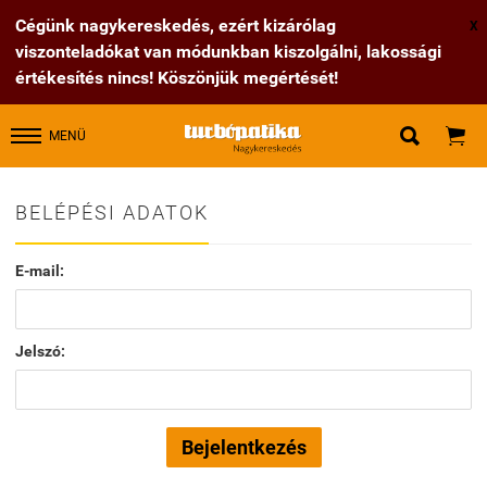
Cégünk nagykereskedés, ezért kizárólag
X
viszonteladókat van módunkban kiszolgálni, lakossági
értékesítés nincs! Köszönjük megértését!


MENÜ
BELÉPÉSI ADATOK
E-mail:
Jelszó: