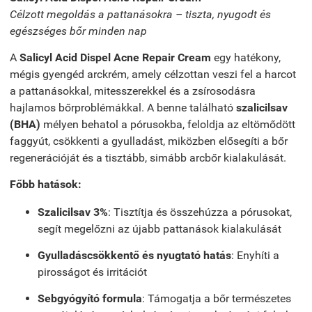
Célzott megoldás a pattanásokra – tiszta, nyugodt és
egészséges bőr minden nap
A
Salicyl Acid Dispel Acne Repair Cream
egy hatékony,
mégis gyengéd arckrém, amely célzottan veszi fel a harcot
a pattanásokkal, mitesszerekkel és a zsírosodásra
hajlamos bőrproblémákkal. A benne található
szalicilsav
(BHA)
mélyen behatol a pórusokba, feloldja az eltömődött
faggyút, csökkenti a gyulladást, miközben elősegíti a bőr
regenerációját és a tisztább, simább arcbőr kialakulását.
Főbb hatások:
Szalicilsav 3%
: Tisztítja és összehúzza a pórusokat,
segít megelőzni az újabb pattanások kialakulását
Gyulladáscsökkentő és nyugtató hatás
: Enyhíti a
pirosságot és irritációt
Sebgyógyító formula
: Támogatja a bőr természetes