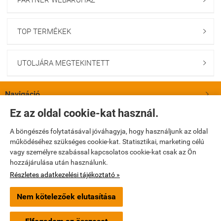
PARTNER WEBÁRUHÁZ
TOP TERMÉKEK

UTOLJÁRA MEGTEKINTETT

Navigáció

Ez az oldal cookie-kat használ.
Saját fiók

A böngészés folytatásával jóváhagyja, hogy használjunk az oldal
működéséhez szükséges cookie-kat. Statisztikai, marketing célú
Bemutatkozás

vagy személyre szabással kapcsolatos cookie-kat csak az Ön
hozzájárulása után használunk.
Elérhetőségek

Részletes adatkezelési tájékoztató »
Nem kötelezőek elutasítása
turbopatika.hu -
Turbópatika Kft.
-
ÁSZF
-
Adatkezelési tájékoztató