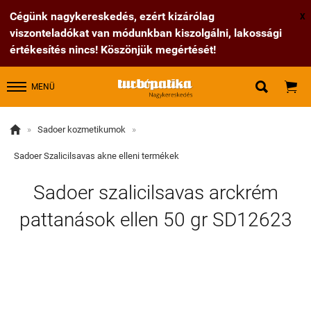
Cégünk nagykereskedés, ezért kizárólag
X
viszonteladókat van módunkban kiszolgálni, lakossági
értékesítés nincs! Köszönjük megértését!


MENÜ

»
Sadoer kozmetikumok
»
Sadoer Szalicilsavas akne elleni termékek
Sadoer szalicilsavas arckrém
pattanások ellen 50 gr SD12623