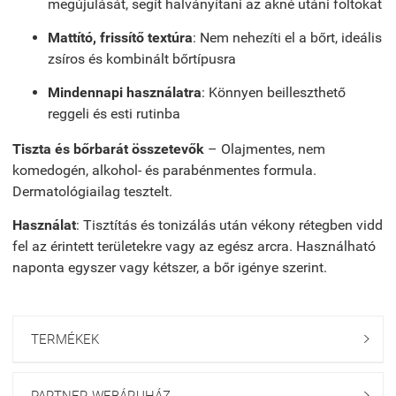
megújulását, segít halványítani az akné utáni foltokat
Mattító, frissítő textúra
: Nem nehezíti el a bőrt, ideális
zsíros és kombinált bőrtípusra
Mindennapi használatra
: Könnyen beilleszthető
reggeli és esti rutinba
Tiszta és bőrbarát összetevők
– Olajmentes, nem
komedogén, alkohol- és parabénmentes formula.
Dermatológiailag tesztelt.
Használat
: Tisztítás és tonizálás után vékony rétegben vidd
fel az érintett területekre vagy az egész arcra. Használható
naponta egyszer vagy kétszer, a bőr igénye szerint.
TERMÉKEK

