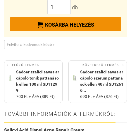
db

KOSÁRBA HELYEZÉS
Felvitel a kedvencek közé »


KÖVETKEZŐ TERMÉK
ELŐZŐ TERMÉK
Sadoer szalicilsavas ar
Sadoer szalicilsavas ar
cápoló tonik pattanáso
cápoló szérum pattaná
k ellen 100 ml SD1129
sok ellen 40 ml SD1261
9
6...
700 Ft + ÁFA (889 Ft)
690 Ft + ÁFA (876 Ft)
TOVÁBBI INFORMÁCIÓK A TERMÉKRŐL:
Salicyl Acid Dispel Acne Repair Cream