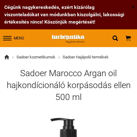
Cégünk nagykereskedés, ezért kizárólag
X
viszonteladókat van módunkban kiszolgálni, lakossági
értékesítés nincs! Köszönjük megértését!


MENÜ

»
Sadoer kozmetikumok
»
Sadoer Hajápoló termékek
Sadoer Marocco Argan oil
hajkondícionáló korpásodás ellen
500 ml