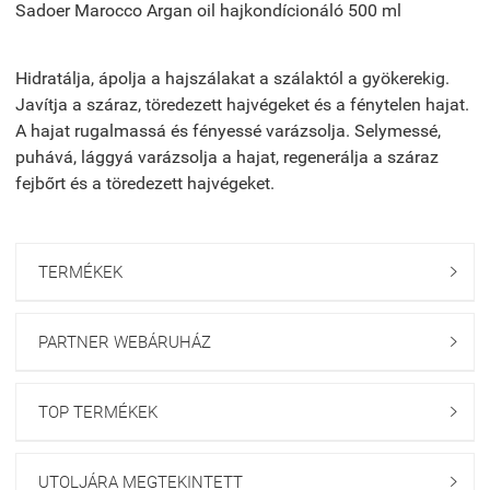
Sadoer Marocco Argan oil hajkondícionáló 500 ml
Hidratálja, ápolja a hajszálakat a szálaktól a gyökerekig.
Javítja a száraz, töredezett hajvégeket és a fénytelen hajat.
A hajat rugalmassá és fényessé varázsolja. Selymessé,
puhává, lággyá varázsolja a hajat, regenerálja a száraz
fejbőrt és a töredezett hajvégeket.
TERMÉKEK

PARTNER WEBÁRUHÁZ

TOP TERMÉKEK

UTOLJÁRA MEGTEKINTETT
