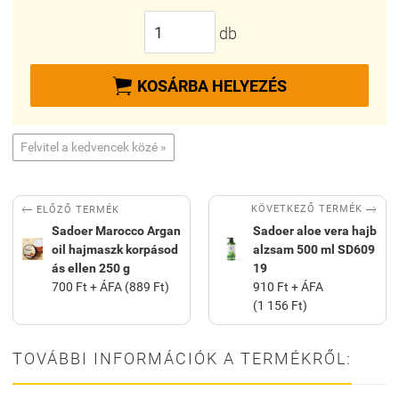
db

KOSÁRBA HELYEZÉS
Felvitel a kedvencek közé »


KÖVETKEZŐ TERMÉK
ELŐZŐ TERMÉK
Sadoer Marocco Argan
Sadoer aloe vera hajb
oil hajmaszk korpásod
alzsam 500 ml SD609
ás ellen 250 g
19
700 Ft + ÁFA (889 Ft)
910 Ft + ÁFA
(1 156 Ft)
TOVÁBBI INFORMÁCIÓK A TERMÉKRŐL: