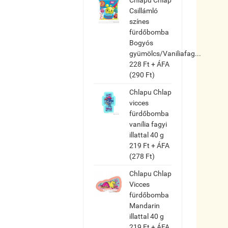
Csillámló
színes
fürdőbomba
Bogyós
gyümölcs/Vaniliafag...
228 Ft + ÁFA
(290 Ft)
Chlapu Chlap
vicces
fürdőbomba
vanília fagyi
illattal 40 g
219 Ft + ÁFA
(278 Ft)
Chlapu Chlap
Vicces
fürdőbomba
Mandarin
illattal 40 g
219 Ft + ÁFA