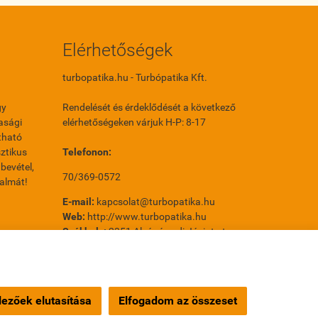
Elérhetőségek
turbopatika.hu - Turbópatika Kft.
gy
Rendelését és érdeklődését a következő
asági
elérhetőségeken várjuk H-P: 8-17
tható
ztikus
Telefonon:
bevétel,
70/369-0572
galmát!
E-mail:
kapcsolat@turbopatika.hu
Web:
http://www.turbopatika.hu
Székhely:
2351 Alsónémedi Jácint utca
31/A 2. ép.
Telephely:
1214 Budapest Orion utca 14.
Orion Park
ezőek elutasítása
Elfogadom az összeset