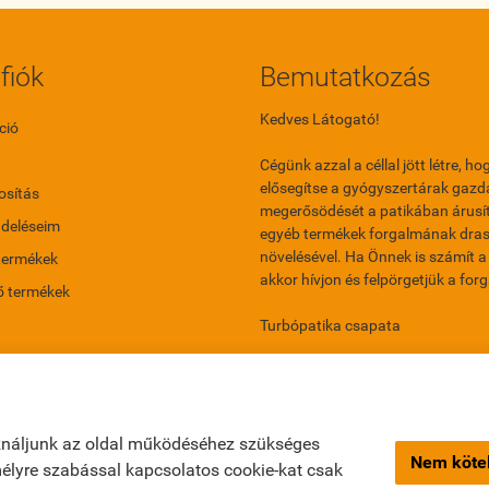
fiók
Bemutatkozás
Kedves Látogató!
ció
Cégünk azzal a céllal jött létre, ho
elősegítse a gyógyszertárak gazd
sítás
megerősödését a patikában árusí
ndeléseim
egyéb termékek forgalmának dras
növelésével. Ha Önnek is számít a 
termékek
akkor hívjon és felpörgetjük a for
ő termékek
Turbópatika csapata
ználjunk az oldal működéséhez szükséges
Nem kötel
emélyre szabással kapcsolatos cookie-kat csak