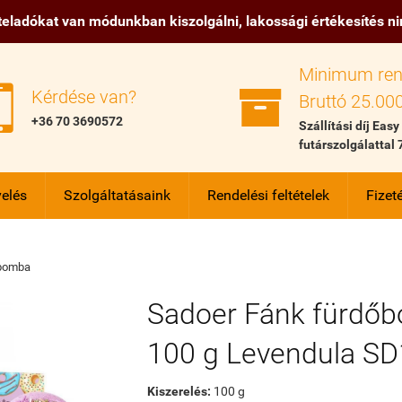
eladókat van módunkban kiszolgálni, lakossági értékesítés n
Minimum ren


Kérdése van?
Bruttó 25.000
+36 70 3690572
Szállítási díj Easy
futárszolgálattal 
elés
Szolgáltatásaink
Rendelési feltételek
Fizeté
őbomba
Sadoer Fánk fürdő
100 g Levendula S
Kiszerelés:
100 g