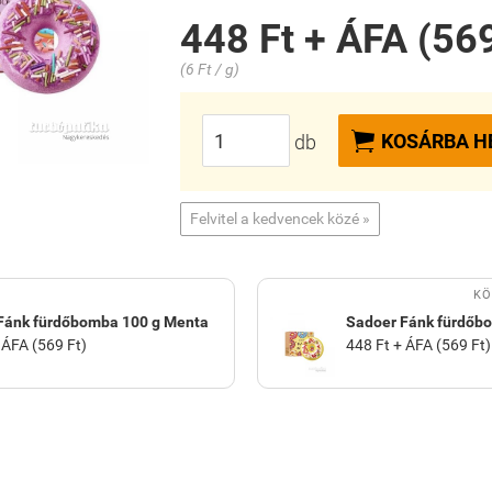
448 Ft + ÁFA (569
(6 Ft / g)

KOSÁRBA H
db
Felvitel a kedvencek közé »
KÖ
Fánk fürdőbomba 100 g Menta
Sadoer Fánk fürdőbo
 ÁFA (569 Ft)
448 Ft + ÁFA (569 Ft)