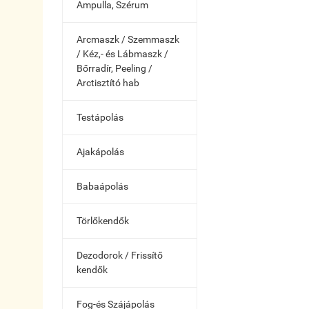
Ampulla, Szérum
Arcmaszk / Szemmaszk
/ Kéz,- és Lábmaszk /
Bőrradír, Peeling /
Arctisztító hab
Testápolás
Ajakápolás
Babaápolás
Törlőkendők
Dezodorok / Frissítő
kendők
Fog-és Szájápolás