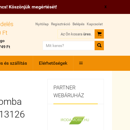
incs! Köszönjük megértését!
X
delés
Nyitólap
Regisztráció
Belépés
Kapcsolat
 Ft

Az Ön kosara
üres
.
 go

749 Ft
s és szállítás
Elérhetőségek

PARTNER
WEBÁRUHÁZ
bomba
D13126