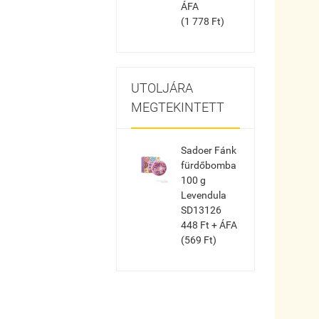
ÁFA
(1 778 Ft)
UTOLJÁRA
MEGTEKINTETT
Sadoer Fánk
fürdőbomba
100 g
Levendula
SD13126
448 Ft + ÁFA
(569 Ft)