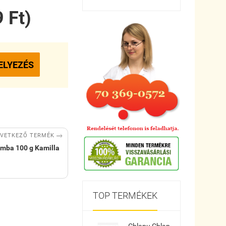
 Ft)
ELYEZÉS

VETKEZŐ TERMÉK
mba 100 g Kamilla
TOP TERMÉKEK
Chlapu Chlap