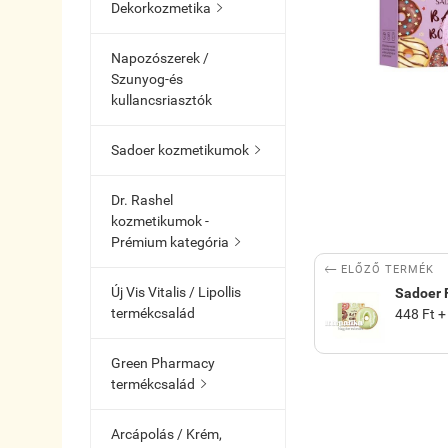
Dekorkozmetika

Napozószerek /
Szunyog-és
kullancsriasztók
Sadoer kozmetikumok

Dr. Rashel
kozmetikumok -
Prémium kategória


ELŐZŐ TERMÉK
Új Vis Vitalis / Lipollis
Sadoer 
termékcsalád
448 Ft +
Green Pharmacy
termékcsalád

Arcápolás / Krém,