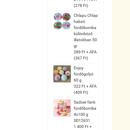
(278 Ft)
Chlapu Chlap
habzó
fürdőbomba
különböző
illatokban 50
gr
289 Ft + ÁFA
(367 Ft)
Enjoy
fürdőgolyó
60 g
322 Ft + ÁFA
(409 Ft)
Sadoer fánk
fürdőbomba
4x100 g
SD12631
1 400 Ft +