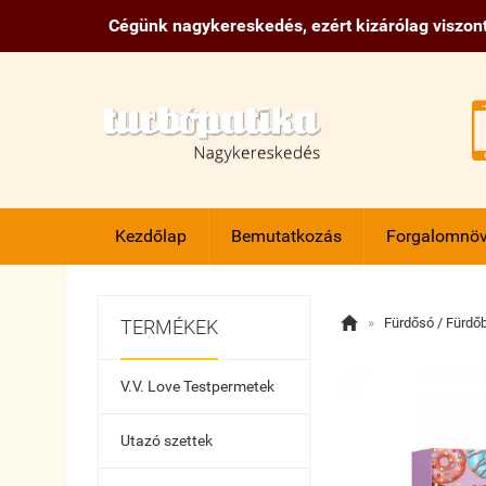
Cégünk nagykereskedés, ezért kizárólag viszont
Kezdőlap
Bemutatkozás
Forgalomnöv

»
Fürdősó / Fürd
TERMÉKEK
V.V. Love Testpermetek
Utazó szettek