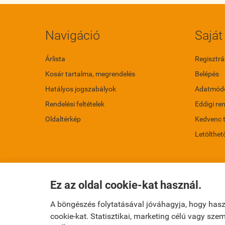
Navigáció
Saját 
Árlista
Regisztrá
Kosár tartalma, megrendelés
Belépés
Hatályos jogszabályok
Adatmódo
Rendelési feltételek
Eddigi re
Oldaltérkép
Kedvenc 
Letölthet
Ez az oldal cookie-kat használ.
A böngészés folytatásával jóváhagyja, hogy has
cookie-kat. Statisztikai, marketing célú vagy sz