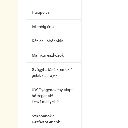
Hajápolás
Intimhigiénia
Kéz-és Lábápolás
Manikűr eszközök
Gyógyhatású krémek /
gélek / spray-k
UW Gyógynövény alapú
bőrregenáló
készítmények

Szappanok /
Kézfertőtlenítők