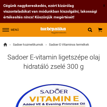
Cégünk nagykereskedés, ezért kizárólag
X
viszonteladókat van módunkban kiszolgálni, lakossági
értékesítés nincs! Köszönjük megértését!


MENÜ

»
Sadoer kozmetikumok
»
Sadoer E-Vitaminos termékek
Sadoer E-vitamin ligetszépe olaj
hidratáló zselé 300 g