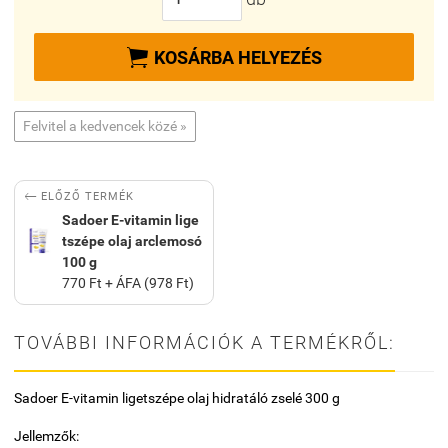

KOSÁRBA HELYEZÉS
Felvitel a kedvencek közé »

ELŐZŐ TERMÉK
Sadoer E-vitamin lige
tszépe olaj arclemosó
100 g
770 Ft + ÁFA (978 Ft)
TOVÁBBI INFORMÁCIÓK A TERMÉKRŐL:
Sadoer E-vitamin ligetszépe olaj hidratáló zselé 300 g
Jellemzők: