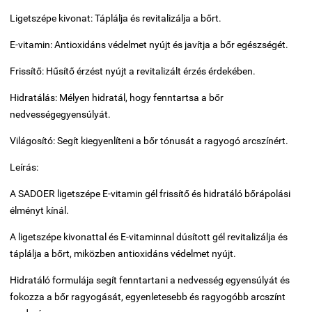
Ligetszépe kivonat: Táplálja és revitalizálja a bőrt.
E-vitamin: Antioxidáns védelmet nyújt és javítja a bőr egészségét.
Frissítő: Hűsítő érzést nyújt a revitalizált érzés érdekében.
Hidratálás: Mélyen hidratál, hogy fenntartsa a bőr
nedvességegyensúlyát.
Világosító: Segít kiegyenlíteni a bőr tónusát a ragyogó arcszínért.
Leírás:
A SADOER ligetszépe E-vitamin gél frissítő és hidratáló bőrápolási
élményt kínál.
A ligetszépe kivonattal és E-vitaminnal dúsított gél revitalizálja és
táplálja a bőrt, miközben antioxidáns védelmet nyújt.
Hidratáló formulája segít fenntartani a nedvesség egyensúlyát és
fokozza a bőr ragyogását, egyenletesebb és ragyogóbb arcszínt