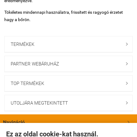
eredményezve.
Tökéletes mindennapi használatra, frissített és ragyogó érzetet
hagy a bőrön.
TERMÉKEK

PARTNER WEBÁRUHÁZ

TOP TERMÉKEK

UTOLJÁRA MEGTEKINTETT

Navigáció

Ez az oldal cookie-kat használ.