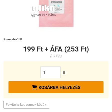
Kiszerelés:
30
199 Ft + ÁFA (253 Ft)
(8 Ft / )
db

KOSÁRBA HELYEZÉS
Felvitel a kedvencek közé »