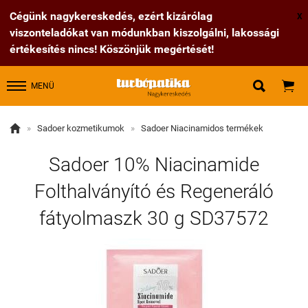
Cégünk nagykereskedés, ezért kizárólag
X
viszonteladókat van módunkban kiszolgálni, lakossági
értékesítés nincs! Köszönjük megértését!


MENÜ

»
Sadoer kozmetikumok
»
Sadoer Niacinamidos termékek
Sadoer 10% Niacinamide
Folthalványító és Regeneráló
fátyolmaszk 30 g SD37572