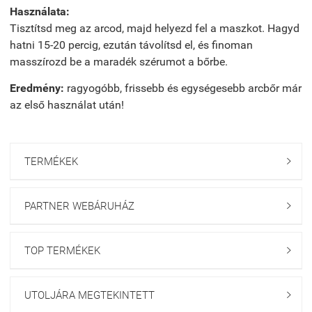
Használata:
Tisztítsd meg az arcod, majd helyezd fel a maszkot. Hagyd
hatni 15-20 percig, ezután távolítsd el, és finoman
masszírozd be a maradék szérumot a bőrbe.
Eredmény:
ragyogóbb, frissebb és egységesebb arcbőr már
az első használat után!
TERMÉKEK

PARTNER WEBÁRUHÁZ

TOP TERMÉKEK

UTOLJÁRA MEGTEKINTETT
