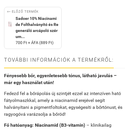

ELŐZŐ TERMÉK
Sadoer 10% Niacinami
de Folthalványító és Re
generáló arcápoló szér
um...
700 Ft + ÁFA (889 Ft)
TOVÁBBI INFORMÁCIÓK A TERMÉKRŐL:
Fényesebb bőr, egyenletesebb tónus, látható javulás –
már egy használat után!
Fedezd fel a bőrápolás új szintjét ezzel az intenzíven ható
fátyolmaszkkal, amely a niacinamid erejével segít
halványítani a pigmentfoltokat, egységesíti a bőrtónust, és
ragyogóvá varázsolja a bőröd!
Fő hatóanyag: Niacinamid (B3-vitamin)
– klinikailag