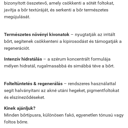
bizonyított összetevő, amely csökkenti a sötét foltokat,
javítja a bőr textúráját, és serkenti a bőr természetes
megújulását.
Természetes növényi kivonatok
– nyugtatják az irritált
bőrt, segítenek csökkenteni a kipirosodást és támogatják a
regenerációt.
Intenzív hidratálás
– a szérum koncentrált formulája
mélyen hidratál, rugalmasabbá és simábbá téve a bőrt.
Folteltüntetés & regenerálás
– rendszeres használattal
segít halványítani az akné utáni hegeket, pigmentfoltokat
és elszíneződéseket.
Kinek ajánljuk?
Minden bőrtípusra, különösen fakó, egyenetlen tónusú vagy
foltos bőrre.