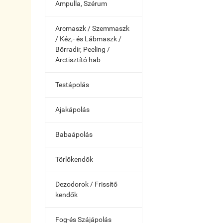
Ampulla, Szérum
Arcmaszk / Szemmaszk
/ Kéz,- és Lábmaszk /
Bőrradír, Peeling /
Arctisztító hab
Testápolás
Ajakápolás
Babaápolás
Törlőkendők
Dezodorok / Frissítő
kendők
Fog-és Szájápolás