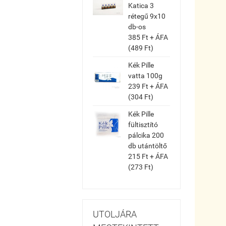
Katica 3
rétegű 9x10
db-os
385 Ft + ÁFA
(489 Ft)
Kék Pille
vatta 100g
239 Ft + ÁFA
(304 Ft)
Kék Pille
fültisztító
pálcika 200
db utántöltő
215 Ft + ÁFA
(273 Ft)
UTOLJÁRA