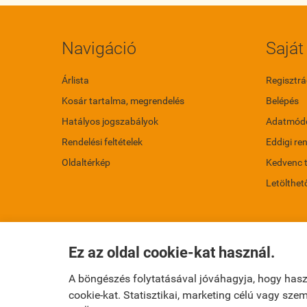
Navigáció
Saját 
Árlista
Regisztrá
Kosár tartalma, megrendelés
Belépés
Hatályos jogszabályok
Adatmódo
Rendelési feltételek
Eddigi re
Oldaltérkép
Kedvenc 
Letölthet
Ez az oldal cookie-kat használ.
A böngészés folytatásával jóváhagyja, hogy has
cookie-kat. Statisztikai, marketing célú vagy sz