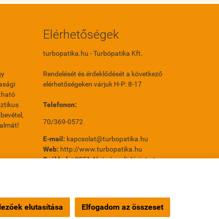
Elérhetőségek
turbopatika.hu - Turbópatika Kft.
gy
Rendelését és érdeklődését a következő
asági
elérhetőségeken várjuk H-P: 8-17
tható
ztikus
Telefonon:
bevétel,
70/369-0572
galmát!
E-mail:
kapcsolat@turbopatika.hu
Web:
http://www.turbopatika.hu
Székhely:
2351 Alsónémedi Jácint utca
31/A 2. ép.
Telephely:
1214 Budapest Orion utca 14.
Orion Park
ezőek elutasítása
Elfogadom az összeset