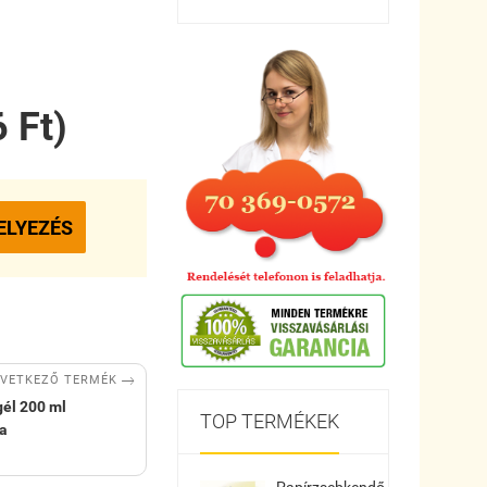
 Ft)
ELYEZÉS

VETKEZŐ TERMÉK
gél 200 ml
TOP TERMÉKEK
ra
Papírzsebkendő