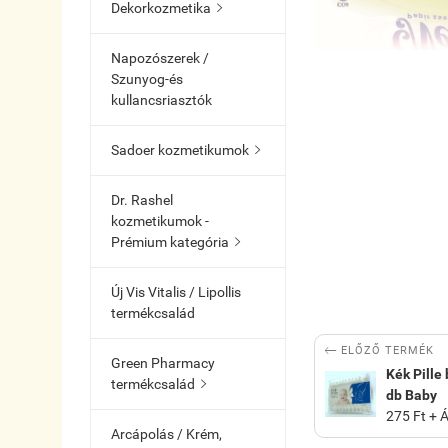
Dekorkozmetika

Napozószerek /
Szunyog-és
kullancsriasztók
Sadoer kozmetikumok

Dr. Rashel
kozmetikumok -
Prémium kategória

Új Vis Vitalis / Lipollis
termékcsalád

ELŐZŐ TERMÉK
Green Pharmacy
Kék Pille 
termékcsalád

db Baby
275 Ft + 
Arcápolás / Krém,