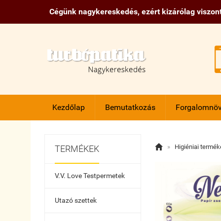
Cégünk nagykereskedés, ezért kizárólag viszont
Kezdőlap
Bemutatkozás
Forgalomnöv

»
Higiéniai termék
TERMÉKEK
V.V. Love Testpermetek
Utazó szettek