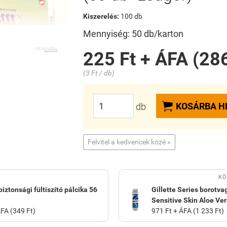
Kiszerelés:
100 db
Mennyiség: 50 db/karton
225 Ft + ÁFA (286
(3 Ft / db)

KOSÁRBA H
db
Felvitel a kedvencek közé »
KÖ
biztonsági fültiszító pálcika 56
Gillette Series borotva
Sensitive Skin Aloe Ve
ÁFA (349 Ft)
971 Ft + ÁFA (1 233 Ft)