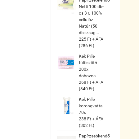
Netti 100 db-
os 3 r. 100%
cellulóz
Natúr (50
db=zsug...
225 Ft + ÁFA
(286 Ft)
Kék Pille
fültisztító
200x
dobozos
268 Ft + ÁFA
(340 Ft)
Kék Pille
korongvatta
70x
238 Ft + ÁFA
(302 Ft)
Papírzsebkendő