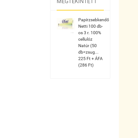
MEGTEKINTETT
Papírzsebkendő
Netti 100 db-
os 3 r. 100%
cellulóz
Natúr (50
db=zsug...
225 Ft + ÁFA
(286 Ft)