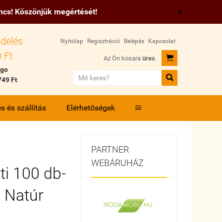
incs! Köszönjük megértését!
X
delés
Nyitólap
Regisztráció
Belépés
Kapcsolat
 Ft

Az Ön kosara
üres
.
 go

749 Ft
s és szállítás
Elérhetőségek

PARTNER
WEBÁRUHÁZ
i 100 db-
z Natúr