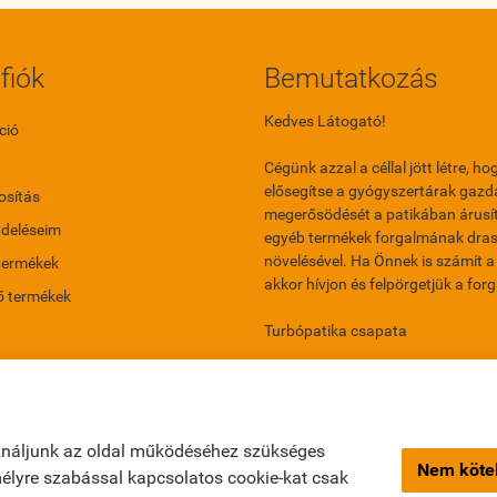
fiók
Bemutatkozás
Kedves Látogató!
ció
Cégünk azzal a céllal jött létre, ho
elősegítse a gyógyszertárak gazd
sítás
megerősödését a patikában árusí
ndeléseim
egyéb termékek forgalmának dras
növelésével. Ha Önnek is számít a 
termékek
akkor hívjon és felpörgetjük a for
ő termékek
Turbópatika csapata
ználjunk az oldal működéséhez szükséges
Nem kötel
emélyre szabással kapcsolatos cookie-kat csak