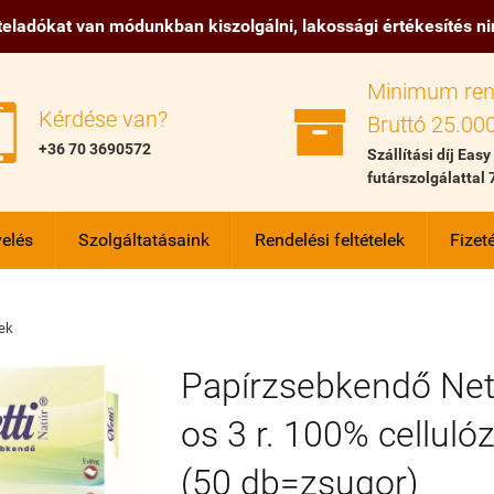
eladókat van módunkban kiszolgálni, lakossági értékesítés n
Minimum ren


Kérdése van?
Bruttó 25.000
+36 70 3690572
Szállítási díj Easy
futárszolgálattal 
elés
Szolgáltatásaink
Rendelési feltételek
Fizeté
ek
Papírzsebkendő Nett
os 3 r. 100% celluló
(50 db=zsugor)