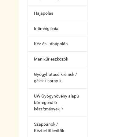
Hajápolás
Intimhigiénia
Kéz-és Lábápolás
Manikűr eszközök
Gyógyhatású krémek /
gélek / spray-k
UW Gyógynövény alapú
bőrregenáló
készítmények

Szappanok /
Kézfertőtlenítők