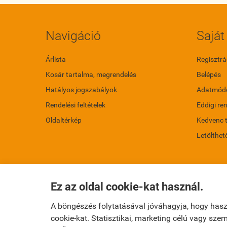
Navigáció
Saját 
Árlista
Regisztrá
Kosár tartalma, megrendelés
Belépés
Hatályos jogszabályok
Adatmódo
Rendelési feltételek
Eddigi re
Oldaltérkép
Kedvenc 
Letölthet
Ez az oldal cookie-kat használ.
A böngészés folytatásával jóváhagyja, hogy has
cookie-kat. Statisztikai, marketing célú vagy sz