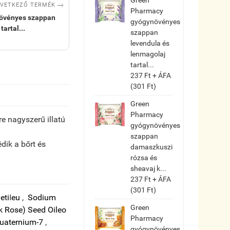

VETKEZŐ TERMÉK
Pharmacy
övényes szappan
gyógynövényes
artal...
szappan
levendula és
lenmagolaj
tartal...
237 Ft + ÁFA
(301 Ft)
Green
Pharmacy
re nagyszerű illatú
gyógynövényes
szappan
dik a bőrt és
damaszkuszi
rózsa és
sheavaj k...
237 Ft + ÁFA
(301 Ft)
ne
ti
I
eu
,
Sodium
Green
 Rose) Seed Oil
eo
Pharmacy
uaternium-7
,
gyógynövényes