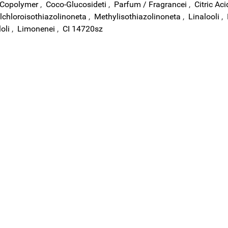
 Copolymer
,
Coco-Glucoside
ti
,
Parfum / Fragrance
i
,
Citric Aci
chloroisothiazolinone
ta
,
Methylisothiazolinone
ta
,
Linalool
i
,
lol
i
,
Limonene
i
,
CI 14720
sz