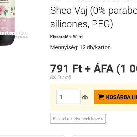
Shea Vaj (0% parabe
silicones, PEG)
Kiszerelés:
50 ml
Mennyiség: 12 db/karton
791 Ft + ÁFA (1 0
(20 Ft / ml)

KOSÁRBA H
db
Felvitel a kedvencek közé »