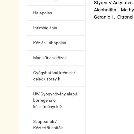
Styrene/ Acrylates
Alcohol
i
I
ta
,
Methyl
Hajápolás
Geraniol
i
,
Citronel
Intimhigiénia
Kéz-és Lábápolás
Manikűr eszközök
Gyógyhatású krémek /
gélek / spray-k
UW Gyógynövény alapú
bőrregenáló
készítmények

Szappanok /
Kézfertőtlenítők