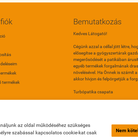
fiók
Bemutatkozás
Kedves Látogató!
ció
Cégünk azzal a céllal jött létre, ho
elősegítse a gyógyszertárak gazd
sítás
megerősödését a patikában árusí
ndeléseim
egyéb termékek forgalmának dras
növelésével. Ha Önnek is számít a 
termékek
akkor hívjon és felpörgetjük a for
ő termékek
Turbópatika csapata
ználjunk az oldal működéséhez szükséges
Nem kötel
emélyre szabással kapcsolatos cookie-kat csak