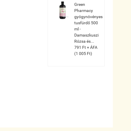
Green
Pharmacy
gyógynövényes
tusfürdő 500
ml -
Damaszkuszi
Rózsa és...
791 Ft + ÁFA
(1 005 Ft)