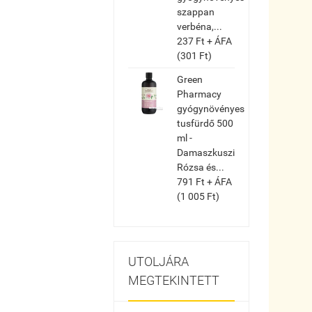
szappan
verbéna,...
237 Ft + ÁFA
(301 Ft)
Green
Pharmacy
gyógynövényes
tusfürdő 500
ml -
Damaszkuszi
Rózsa és...
791 Ft + ÁFA
(1 005 Ft)
UTOLJÁRA
MEGTEKINTETT