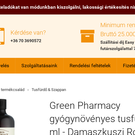
eladókat van módunkban kiszolgálni, lakossági értékesítés n
Minimum ren


Kérdése van?
Bruttó 25.000
+36 70 3690572
Szállítási díj Easy
futárszolgálattal 
elés
Szolgáltatásaink
Rendelési feltételek
Fizeté
 termékcsalád
»
Tusfürdő & Szappan
Green Pharmacy
gyógynövényes tusf
ml - Damaszkuszi R