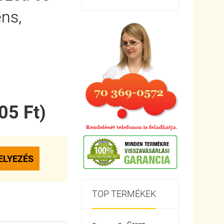
ns,
05 Ft)
ELYEZÉS
TOP TERMÉKEK
Green