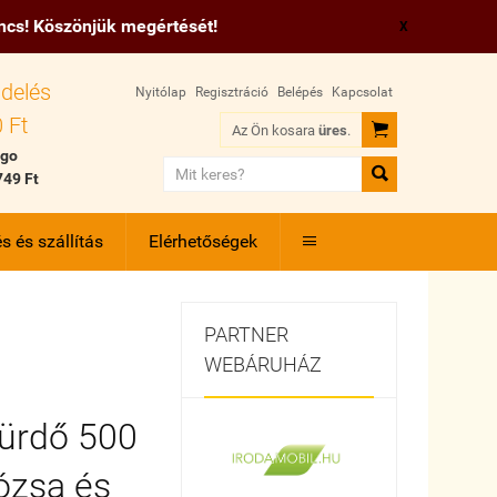
incs! Köszönjük megértését!
X
delés
Nyitólap
Regisztráció
Belépés
Kapcsolat
 Ft

Az Ön kosara
üres
.
 go

749 Ft
s és szállítás
Elérhetőségek

PARTNER
WEBÁRUHÁZ
ürdő 500
ózsa és