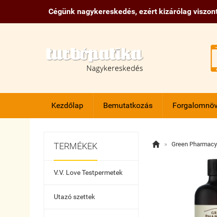
Cégünk nagykereskedés, ezért kizárólag viszont
Kezdőlap
Bemutatkozás
Forgalomnöv

»
Green Pharmacy
TERMÉKEK
V.V. Love Testpermetek
Utazó szettek