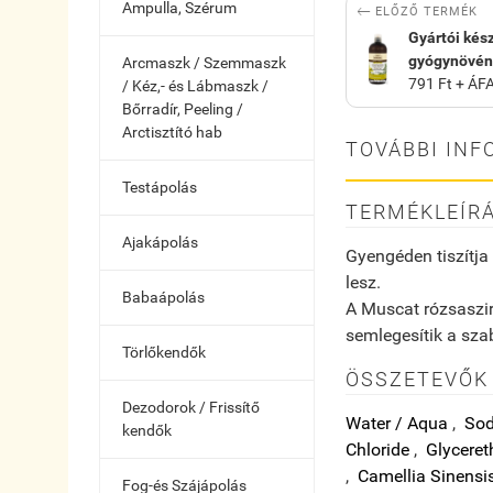
Ampulla, Szérum

ELŐZŐ TERMÉK
Gyártói kés
gyógynövény
Arcmaszk / Szemmaszk
791 Ft + ÁFA
/ Kéz,- és Lábmaszk /
Bőrradír, Peeling /
Arctisztító hab
TOVÁBBI INF
Testápolás
TERMÉKLEÍR
Ajakápolás
Gyengéden tiszítja 
lesz.
Babaápolás
A Muscat rózsasziro
semlegesítik a szab
Törlőkendők
ÖSSZETEVŐK 
Dezodorok / Frissítő
Water / Aqua
,
Sod
kendők
Chloride
,
Glyceret
,
Camellia Sinensis
Fog-és Szájápolás