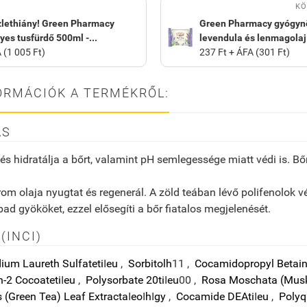
KÖ
zlethiány! Green Pharmacy
Green Pharmacy gyógyn
es tusfürdő 500ml -...
levendula és lenmagolaj t
 (1 005 Ft)
237 Ft + ÁFA (301 Ft)
ORMÁCIÓK A TERMÉKRŐL:
ÁS
és hidratálja a bőrt, valamint pH semlegessége miatt védi is. Bő
m olaja nyugtat és regenerál. A zöld teában lévő polifenolok vé
ad gyököket, ezzel elősegíti a bőr fiatalos megjelenését.
(INCI)
ium Laureth Sulfate
ti
I
eu
,
Sorbitol
h
1
1
,
Cocamidopropyl Betai
h-2 Cocoate
ti
I
eu
,
Polysorbate 20
ti
I
eu
0
0
,
Rosa Moschata (Musk
 (Green Tea) Leaf Extract
a
I
eo
I
h
I
gy
,
Cocamide DEA
ti
I
eu
,
Polyq