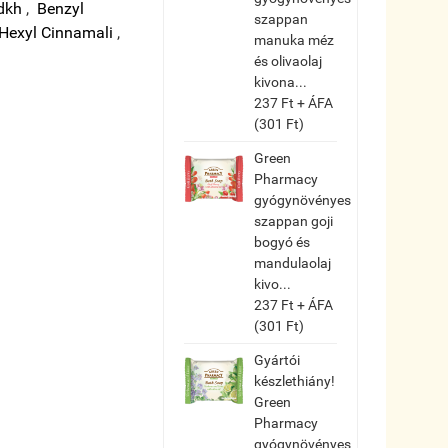
d
kh
,
Benzyl
szappan
Hexyl Cinnamal
i
,
manuka méz
és olivaolaj
kivona...
237 Ft + ÁFA
(301 Ft)
Green
Pharmacy
gyógynövényes
szappan goji
bogyó és
mandulaolaj
kivo...
237 Ft + ÁFA
(301 Ft)
Gyártói
készlethiány!
Green
Pharmacy
gyógynövényes