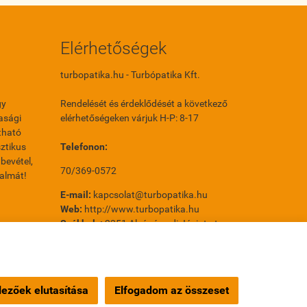
Elérhetőségek
turbopatika.hu - Turbópatika Kft.
gy
Rendelését és érdeklődését a következő
asági
elérhetőségeken várjuk H-P: 8-17
tható
ztikus
Telefonon:
bevétel,
70/369-0572
galmát!
E-mail:
kapcsolat@turbopatika.hu
Web:
http://www.turbopatika.hu
Székhely:
2351 Alsónémedi Jácint utca
31/A 2. ép.
Telephely:
1214 Budapest Orion utca 14.
Orion Park
ezőek elutasítása
Elfogadom az összeset