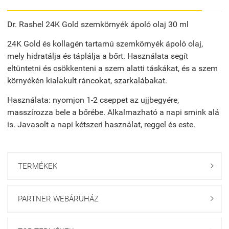
Dr. Rashel 24K Gold szemkörnyék ápoló olaj 30 ml
24K Gold és kollagén tartamú szemkörnyék ápoló olaj,
mely hidratálja és táplálja a bőrt.
Használata segít
eltüntetni és csökkenteni a szem alatti táskákat, és a szem
környékén kialakult ráncokat, szarkalábakat.
Használata: nyomjon 1-2 cseppet az ujjbegyére,
masszírozza bele a bőrébe.
Alkalmazható a napi smink alá
is.
Javasolt a napi kétszeri használat, reggel és este.
TERMÉKEK

PARTNER WEBÁRUHÁZ
