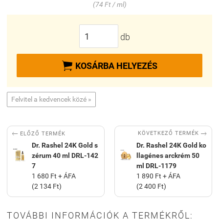
(74 Ft / ml)
db

KOSÁRBA HELYEZÉS
Felvitel a kedvencek közé »


KÖVETKEZŐ TERMÉK
ELŐZŐ TERMÉK
Dr. Rashel 24K Gold s
Dr. Rashel 24K Gold ko
zérum 40 ml DRL-142
llagénes arckrém 50
7
ml DRL-1179
1 680 Ft + ÁFA
1 890 Ft + ÁFA
(2 134 Ft)
(2 400 Ft)
TOVÁBBI INFORMÁCIÓK A TERMÉKRŐL: