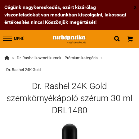
Cégünk nagykereskedés, ezért kizárólag
X
viszonteladókat van módunkban kiszolgálni, lakossági
értékesítés nincs! Köszönjük megértését!


MENÜ

»
Dr. Rashel kozmetikumok - Prémium kategória
»
Dr. Rashel 24K Gold
Dr. Rashel 24K Gold
szemkörnyékápoló szérum 30 ml
DRL1480