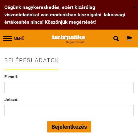
Cégünk nagykereskedés, ezért kizárólag
X
viszonteladókat van módunkban kiszolgálni, lakossági
értékesítés nincs! Köszönjük megértését!


MENÜ
BELÉPÉSI ADATOK
E-mail:
Jelszó: