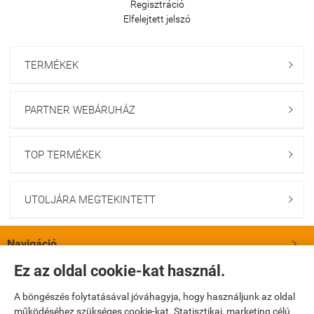
Regisztráció
Elfelejtett jelszó
TERMÉKEK

PARTNER WEBÁRUHÁZ

TOP TERMÉKEK

UTOLJÁRA MEGTEKINTETT

Navigáció

Ez az oldal cookie-kat használ.
Saját fiók

A böngészés folytatásával jóváhagyja, hogy használjunk az oldal
működéséhez szükséges cookie-kat. Statisztikai, marketing célú