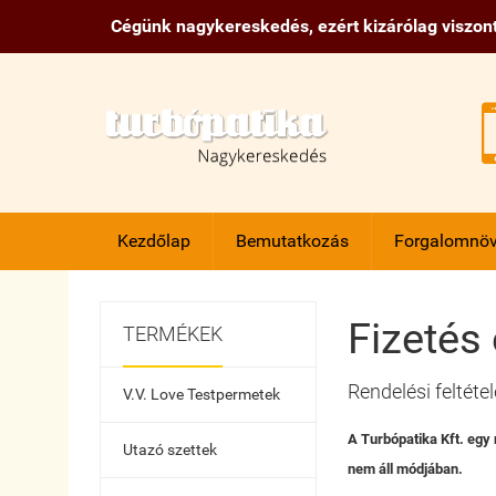
Cégünk nagykereskedés, ezért kizárólag viszont
Kezdőlap
Bemutatkozás
Forgalomnöv
Fizetés 
TERMÉKEK
Rendelési feltéte
V.V. Love Testpermetek
A Turbópatika Kft. egy
Utazó szettek
nem áll módjában.