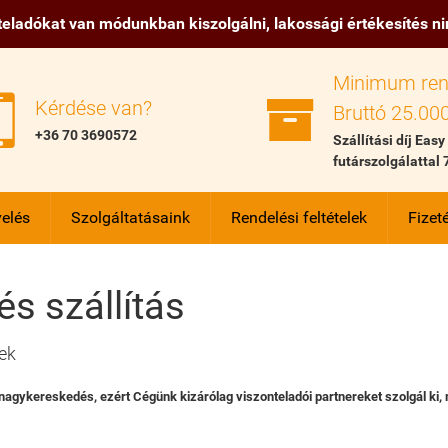
eladókat van módunkban kiszolgálni, lakossági értékesítés n
Minimum ren


Kérdése van?
Bruttó 25.000
+36 70 3690572
Szállítási díj Easy
futárszolgálattal 
elés
Szolgáltatásaink
Rendelési feltételek
Fizeté
és szállítás
lek
 nagykereskedés, ezért Cégünk kizárólag viszonteladói partnereket szolgál k