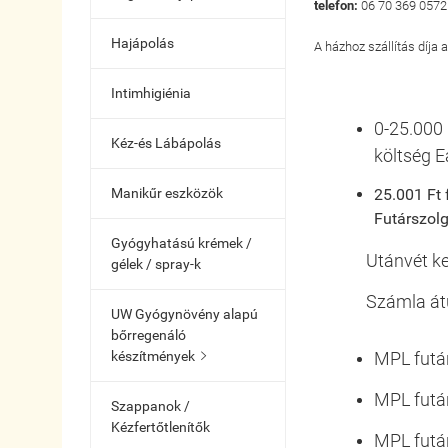
telefon:
06 70 369 0572
Hajápolás
A házhoz szállítás díja
Intimhigiénia
0-25.000 
Kéz-és Lábápolás
költség E
Manikűr eszközök
25.001 Ft f
Futárszolg
Gyógyhatású krémek /
Utánvét keze
gélek / spray-k
Számla átutal
UW Gyógynövény alapú
bőrregenáló
készítmények
MPL futár

MPL futár
Szappanok /
Kézfertőtlenítők
MPL futár