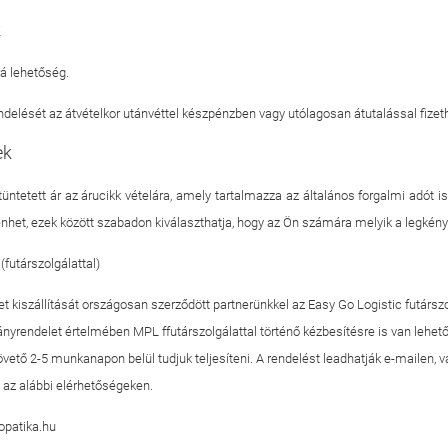
k
á lehetőség.
delését az átvételkor utánvéttel készpénzben vagy utólagosan átutalással fizeth
ek
tüntetett ár az árucikk vételára, amely tartalmazza az általános forgalmi adót is
nhet, ezek között szabadon kiválaszthatja, hogy az Ön számára melyik a legké
(futárszolgálattal)
 kiszállítását országosan szerződött partnerünkkel az Easy Go Logistic futárszo
nyrendelet értelmében MPL ffutárszolgálattal történő kézbesítésre is van lehetős
vető 2-5 munkanapon belül tudjuk teljesíteni. A rendelést leadhatják e-mailen, v
t az alábbi elérhetőségeken.
patika.hu