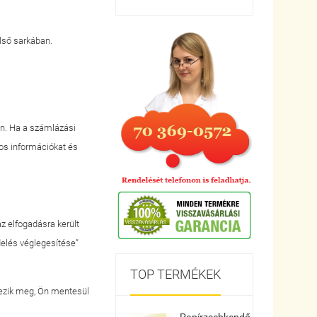
első sarkában.
ban. Ha a számlázási
atos információkat és
az elfogadásra került
delés véglegesítése”
TOP TERMÉKEK
ezik meg, Ön mentesül
Papírzsebkendő