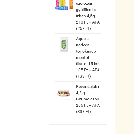
szőlőzsír
gyülölcsös
ízben 4,5g
210 Ft + ÁFA
(267 Ft)
Aquella
nedves
törlőkendő
mentol
illattal 15 lap
105 Ft + ÁFA
(133 Ft)
Revers ajakír
4,5 g
Gyümölcsös
266 Ft + ÁFA
(338 Ft)