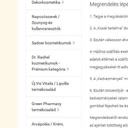
Dekorkozmetika

Megrendelés lépé
Napozószerek /
1. Tegye a megvásárolni
Szunyog-és
2. A „Kosár tartalma” do
kullancsriasztók
3. Ezután válasszon átvé
Sadoer kozmetikumok

4. Házhoz szállítás eset
Dr. Rashel
adatok eltérnek a szállít
kozmetikumok -
megjegyzéseket itt adh
Prémium kategória

5. A „Kedvezmények” me
Új Vis Vitalis / Lipollis
termékcsalád
6. Ezután összesítjük - a
kedvezményeket valamint
Green Pharmacy
gombbal fejezheti be és
termékcsalád

Megrendeléséről rendsz
Arcápolás / Krém,
az ajánlati kötöttség alól