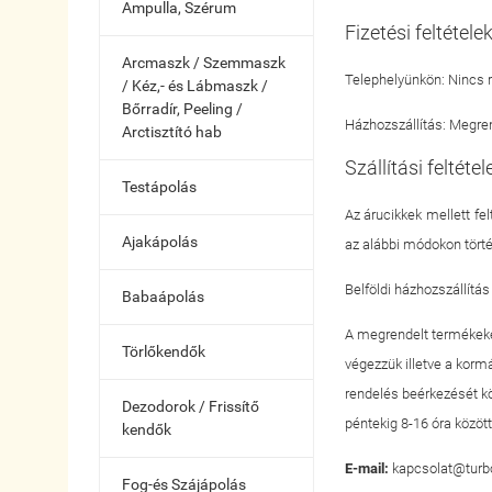
Ampulla, Szérum
Fizetési feltétele
Arcmaszk / Szemmaszk
Telephelyünkön: Nincs r
/ Kéz,- és Lábmaszk /
Bőrradír, Peeling /
Házhozszállítás: Megren
Arctisztító hab
Szállítási feltétel
Testápolás
Az árucikkek mellett fel
Ajakápolás
az alábbi módokon törté
Belföldi házhozszállítás 
Babaápolás
A megrendelt termékeket
Törlőkendők
végezzük illetve a kormá
rendelés beérkezését kö
Dezodorok / Frissítő
péntekig 8-16 óra közöt
kendők
E-mail:
kapcsolat@turbo
Fog-és Szájápolás