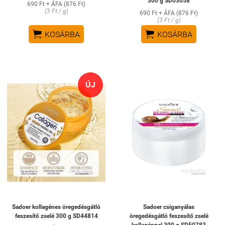
300 g SD03058
690 Ft + ÁFA (876 Ft)
(3 Ft / g)
690 Ft + ÁFA (876 Ft)
(3 Ft / g)


KOSÁRBA
KOSÁRBA
ÚJ
Sadoer kollagénes öregedésgátló
Sadoer csiganyálas
feszesítő zselé 300 g SD44814
öregedésgátló feszesítő zselé
kollagénnel 300 g SD50783