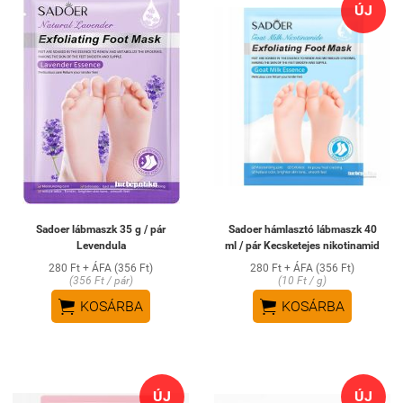
ÚJ
Sadoer lábmaszk 35 g / pár
Sadoer hámlasztó lábmaszk 40
Levendula
ml / pár Kecsketejes nikotinamid
280 Ft + ÁFA (356 Ft)
280 Ft + ÁFA (356 Ft)
(356 Ft / pár)
(10 Ft / g)


KOSÁRBA
KOSÁRBA
ÚJ
ÚJ