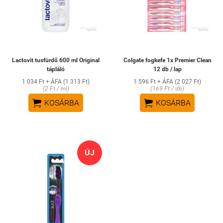
Lactovit tusfürdő 600 ml Original
Colgate fogkefe 1x Premier Clean
tápláló
12 db / lap
1 034 Ft + ÁFA (1 313 Ft)
1 596 Ft + ÁFA (2 027 Ft)
(2 Ft / ml)
(169 Ft / db)


KOSÁRBA
KOSÁRBA
ÚJ