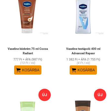
Vaseline kézkrém 75 ml Cocoa
Vaseline testápoló 400 ml
Radiant
Advanced Repaor
777 Ft + ÁFA (987 Ft)
1 382 Ft + ÁFA (1 755 Ft)
(13 Ft / ml)
(4 Ft / ml)


KOSÁRBA
KOSÁRBA
ÚJ
ÚJ