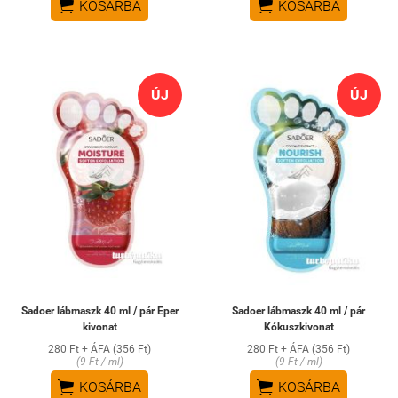


KOSÁRBA
KOSÁRBA
ÚJ
ÚJ
Sadoer lábmaszk 40 ml / pár Eper
Sadoer lábmaszk 40 ml / pár
kivonat
Kókuszkivonat
280 Ft + ÁFA (356 Ft)
280 Ft + ÁFA (356 Ft)
(9 Ft / ml)
(9 Ft / ml)


KOSÁRBA
KOSÁRBA