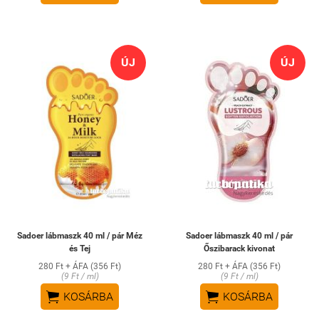
ÚJ
ÚJ
Sadoer lábmaszk 40 ml / pár Méz
Sadoer lábmaszk 40 ml / pár
és Tej
Őszibarack kivonat
280 Ft + ÁFA (356 Ft)
280 Ft + ÁFA (356 Ft)
(9 Ft / ml)
(9 Ft / ml)


KOSÁRBA
KOSÁRBA