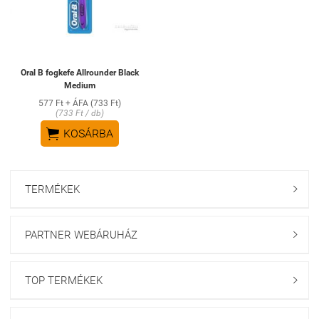
Oral B fogkefe Allrounder Black
Medium
577 Ft + ÁFA (733 Ft)
(733 Ft / db)

KOSÁRBA
TERMÉKEK

PARTNER WEBÁRUHÁZ

TOP TERMÉKEK
