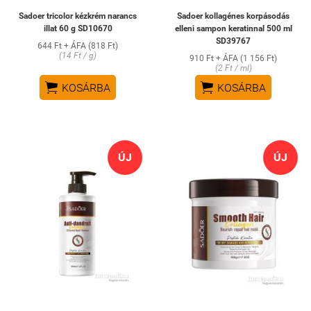
Sadoer tricolor kézkrém narancs
Sadoer kollagénes korpásodás
illat 60 g SD10670
elleni sampon keratinnal 500 ml
SD39767
644 Ft + ÁFA (818 Ft)
(14 Ft / g)
910 Ft + ÁFA (1 156 Ft)
(2 Ft / ml)


KOSÁRBA
KOSÁRBA
ÚJ
ÚJ