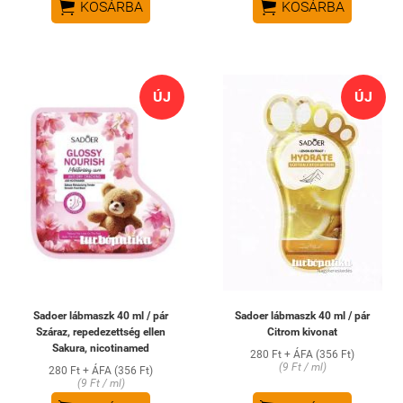


KOSÁRBA
KOSÁRBA
ÚJ
ÚJ
Sadoer lábmaszk 40 ml / pár
Sadoer lábmaszk 40 ml / pár
Száraz, repedezettség ellen
Citrom kivonat
Sakura, nicotinamed
280 Ft + ÁFA (356 Ft)
(9 Ft / ml)
280 Ft + ÁFA (356 Ft)
(9 Ft / ml)