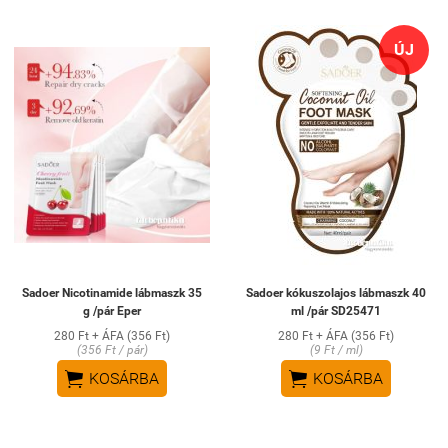
ÚJ
Sadoer Nicotinamide lábmaszk 35
Sadoer kókuszolajos lábmaszk 40
g /pár Eper
ml /pár SD25471
280 Ft + ÁFA (356 Ft)
280 Ft + ÁFA (356 Ft)
(356 Ft / pár)
(9 Ft / ml)


KOSÁRBA
KOSÁRBA