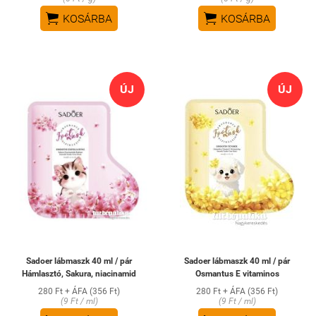


KOSÁRBA
KOSÁRBA
ÚJ
ÚJ
Sadoer lábmaszk 40 ml / pár
Sadoer lábmaszk 40 ml / pár
Hámlasztó, Sakura, niacinamid
Osmantus E vitaminos
280 Ft + ÁFA (356 Ft)
280 Ft + ÁFA (356 Ft)
(9 Ft / ml)
(9 Ft / ml)