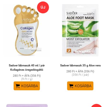
ÚJ
Sadoer lábmaszk 40 ml / pár
Sadoer lábmaszk 35 g Aloe vera
Kollagénes öregedésgátló
280 Ft + ÁFA (356 Ft)
(356 Ft / pár)
280 Ft + ÁFA (356 Ft)
(9 Ft / g)


KOSÁRBA
KOSÁRBA