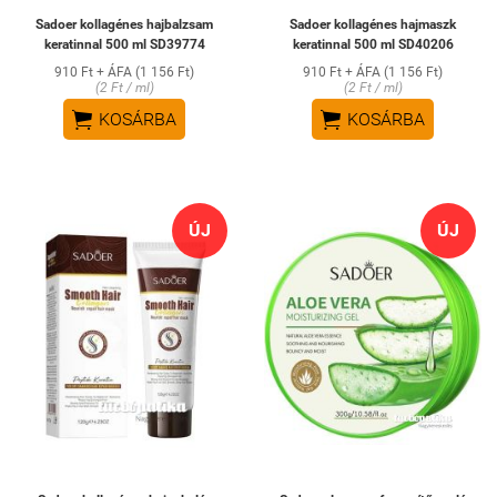
Sadoer kollagénes hajbalzsam
Sadoer kollagénes hajmaszk
keratinnal 500 ml SD39774
keratinnal 500 ml SD40206
910 Ft + ÁFA (1 156 Ft)
910 Ft + ÁFA (1 156 Ft)
(2 Ft / ml)
(2 Ft / ml)


KOSÁRBA
KOSÁRBA
ÚJ
ÚJ