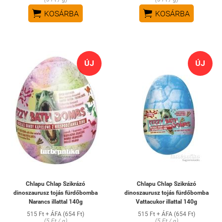


KOSÁRBA
KOSÁRBA
ÚJ
ÚJ
Chlapu Chlap Szikrázó
Chlapu Chlap Szikrázó
dinoszaurusz tojás fürdőbomba
dinoszaurusz tojás fürdőbomba
Narancs illattal 140g
Vattacukor illattal 140g
515 Ft + ÁFA (654 Ft)
515 Ft + ÁFA (654 Ft)
(5 Ft / g)
(5 Ft / g)