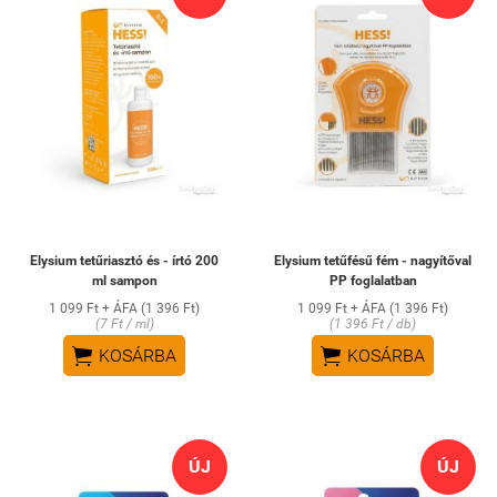
Elysium tetűriasztó és - írtó 200
Elysium tetűfésű fém - nagyítőval
ml sampon
PP foglalatban
1 099 Ft + ÁFA (1 396 Ft)
1 099 Ft + ÁFA (1 396 Ft)
(7 Ft / ml)
(1 396 Ft / db)


KOSÁRBA
KOSÁRBA
ÚJ
ÚJ