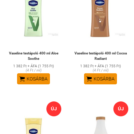
Vaseline testápoló 400 ml Aloe
Vaseline testápoló 400 ml Cocoa
Soothe
Radiant
1 382 Ft + ÁFA (1 755 Ft)
1 382 Ft + ÁFA (1 755 Ft)
(4 Ft / ml)
(4 Ft / ml)


KOSÁRBA
KOSÁRBA
ÚJ
ÚJ