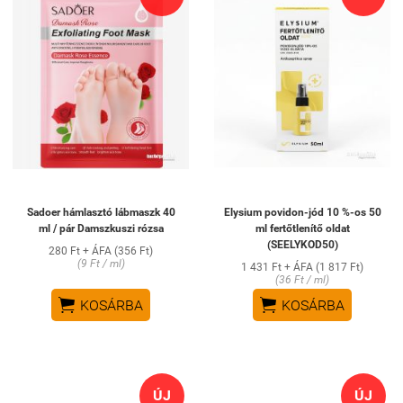
Sadoer hámlasztó lábmaszk 40
Elysium povidon-jód 10 %-os 50
ml / pár Damszkuszi rózsa
ml fertőtlenítő oldat
(SEELYKOD50)
280 Ft + ÁFA (356 Ft)
(9 Ft / ml)
1 431 Ft + ÁFA (1 817 Ft)
(36 Ft / ml)


KOSÁRBA
KOSÁRBA
ÚJ
ÚJ