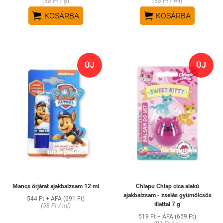
(58 Ft / g)
(58 Ft / ml)


KOSÁRBA
KOSÁRBA
ÚJ
ÚJ
Mancs őrjárat ajakbalzsam 12 ml
Chlapu Chlap cica alakú
ajakbalzsam - zselés gyümölcsös
544 Ft + ÁFA (691 Ft)
illattal 7 g
(58 Ft / ml)
519 Ft + ÁFA (659 Ft)