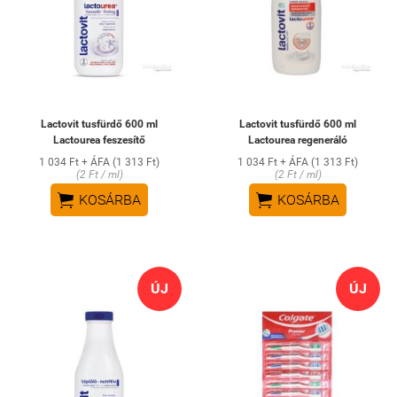
Lactovit tusfürdő 600 ml
Lactovit tusfürdő 600 ml
Lactourea feszesítő
Lactourea regeneráló
1 034 Ft + ÁFA (1 313 Ft)
1 034 Ft + ÁFA (1 313 Ft)
(2 Ft / ml)
(2 Ft / ml)


KOSÁRBA
KOSÁRBA
ÚJ
ÚJ