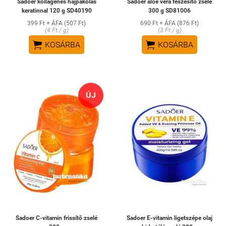
Sadoer kollagénes hajpakolás
Sadoer aloe vera feszesítő zselé
keratinnal 120 g SD40190
300 g SD81006
399 Ft + ÁFA (507 Ft)
690 Ft + ÁFA (876 Ft)
(4 Ft / g)
(3 Ft / g)


KOSÁRBA
KOSÁRBA
ÚJ
Sadoer C-vitamin frissítő zselé
Sadoer E-vitamin ligetszépe olaj