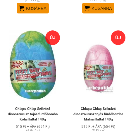


KOSÁRBA
KOSÁRBA
ÚJ
ÚJ
Chlapu Chlap Szikrázó
Chlapu Chlap Szikrázó
dinoszaurusz tojás fürdőbomba
dinoszaurusz tojás fürdőbomba
Kóla illattal 140g
Málna illattal 140g
515 Ft + ÁFA (654 Ft)
515 Ft + ÁFA (654 Ft)
(5 Ft / g)
(5 Ft / g)