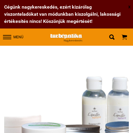
Cégünk nagykereskedés, ezért kizárólag
X
viszonteladókat van módunkban kiszolgálni, lakossági
értékesítés nincs! Köszönjük megértését!


MENÜ