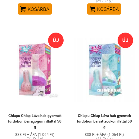
(94 Ft / g)


KOSÁRBA
KOSÁRBA
ÚJ
ÚJ
Chlapu Chlap Láva hab gyermek
Chlapu Chlap Láva hab gyermek
fürdőbomba rágógumi illattal 50
fürdőbomba vattacukor illattal 50
g
g
838 Ft + ÁFA (1 064 Ft)
838 Ft + ÁFA (1 064 Ft)
(21 Ft / g)
(21 Ft / g)