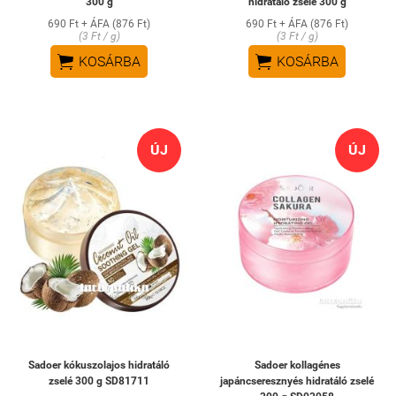
300 g
hidratáló zselé 300 g
690 Ft + ÁFA (876 Ft)
690 Ft + ÁFA (876 Ft)
(3 Ft / g)
(3 Ft / g)


KOSÁRBA
KOSÁRBA
ÚJ
ÚJ
Sadoer kókuszolajos hidratáló
Sadoer kollagénes
zselé 300 g SD81711
japáncseresznyés hidratáló zselé