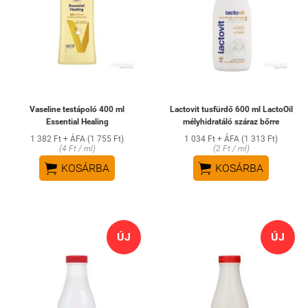
Vaseline testápoló 400 ml
Lactovit tusfürdő 600 ml LactoOil
Essential Healing
mélyhidratáló száraz bőrre
1 382 Ft + ÁFA (1 755 Ft)
1 034 Ft + ÁFA (1 313 Ft)
(4 Ft / ml)
(2 Ft / ml)


KOSÁRBA
KOSÁRBA
ÚJ
ÚJ