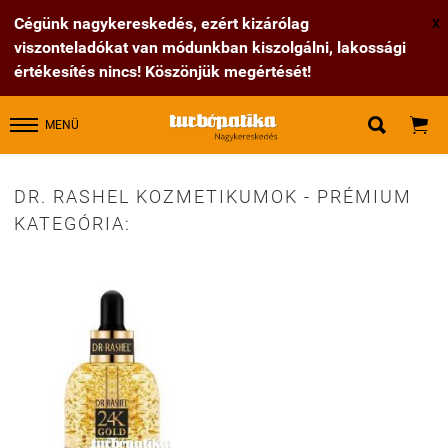
Cégünk nagykereskedés, ezért kizárólag
X
viszonteladókat van módunkban kiszolgálni, lakossági
értékesítés nincs! Köszönjük megértését!


MENÜ
DR. RASHEL KOZMETIKUMOK - PRÉMIUM
KATEGÓRIA: