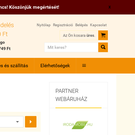
incs! Köszönjük megértését!
X
delés
Nyitólap
Regisztráció
Belépés
Kapcsolat
 Ft

Az Ön kosara
üres
.
 go

749 Ft
s és szállítás
Elérhetőségek

PARTNER
WEBÁRUHÁZ
