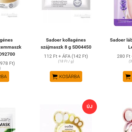
agénes
Sadoer kollagénes
Sadoer lá
szemmaszk
szájmaszk 8 g SD04450
L
SD92700
112 Ft + ÁFA (142 Ft)
280 Ft 
(18 Ft / g)
(3
(978 Ft)
)


RBA
KOSÁRBA
ÚJ