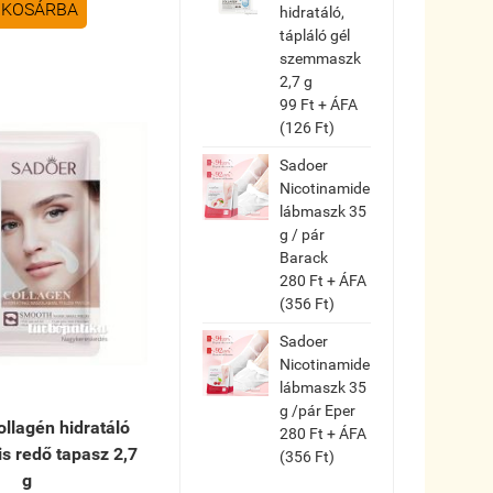
KOSÁRBA
hidratáló,
tápláló gél
szemmaszk
2,7 g
99 Ft + ÁFA
(126 Ft)
Sadoer
Nicotinamide
lábmaszk 35
g / pár
Barack
280 Ft + ÁFA
(356 Ft)
Sadoer
Nicotinamide
lábmaszk 35
g /pár Eper
llagén hidratáló
280 Ft + ÁFA
is redő tapasz 2,7
(356 Ft)
g