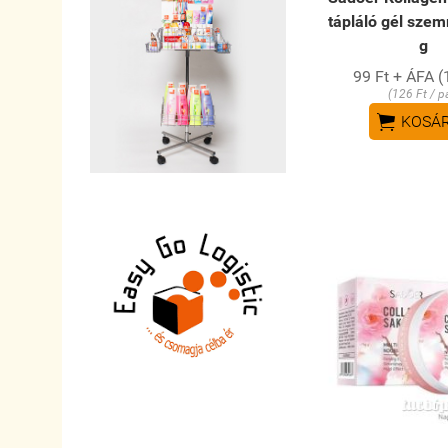
tápláló gél sze
g
99 Ft + ÁFA (
(126 Ft / p

KOSÁ