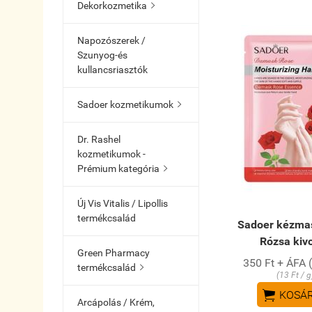
Dekorkozmetika

Napozószerek /
Szunyog-és
kullancsriasztók
Sadoer kozmetikumok

Dr. Rashel
kozmetikumok -
Prémium kategória

Új Vis Vitalis / Lipollis
termékcsalád
Sadoer kézma
Rózsa kiv
Green Pharmacy
350 Ft + ÁFA 
termékcsalád

(13 Ft / g

KOSÁ
Arcápolás / Krém,