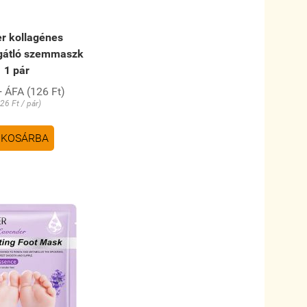
r kollagénes
gátló szemmaszk
1 pár
+ ÁFA (126 Ft)
26 Ft / pár)
KOSÁRBA