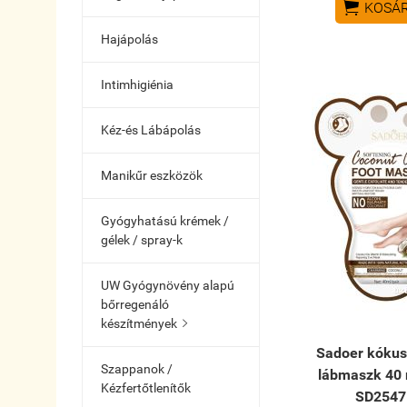

KOSÁ
Hajápolás
Intimhigiénia
Kéz-és Lábápolás
Manikűr eszközök
Gyógyhatású krémek /
gélek / spray-k
UW Gyógynövény alapú
bőrregenáló
készítmények

Sadoer kókus
Szappanok /
lábmaszk 40 
Kézfertőtlenítők
SD2547