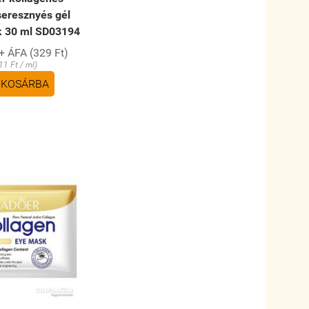
seresznyés gél
 30 ml SD03194
+ ÁFA (329 Ft)
11 Ft / ml)
KOSÁRBA