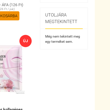
+ ÁFA (126 Ft)
26 Ft / pár)
UTOLJÁRA
KOSÁRBA
MEGTEKINTETT
Még nem tekintett meg
ÚJ
egy terméket sem.
r kollagénes