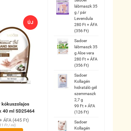
lábmaszk 35
g / pár
Levendula
ÚJ
280 Ft + ÁFA
(356 Ft)
Sadoer
lábmaszk 35
g Aloe vera
280 Ft + ÁFA
(356 Ft)
Sadoer
Kollagén
hidratáló gél
szemmaszk
2,7 g
 kókuszolajos
99 Ft + ÁFA
 40 ml SD25464
(126 Ft)
+ ÁFA (445 Ft)
Sadoer
11 Ft / ml)
Kollagén