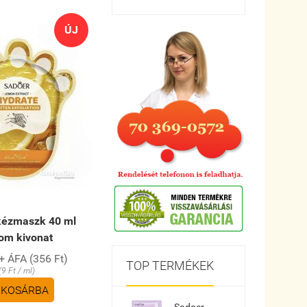
ÚJ
kézmaszk 40 ml
rom kivonat
+ ÁFA (356 Ft)
TOP TERMÉKEK
(9 Ft / ml)
KOSÁRBA
Sadoer