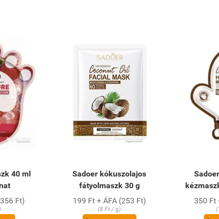
zk 40 ml
Sadoer kókuszolajos
Sadoer
nat
fátyolmaszk 30 g
kézmaszk
(356 Ft)
199 Ft + ÁFA (253 Ft)
350 Ft 
)
(8 Ft / g)
(