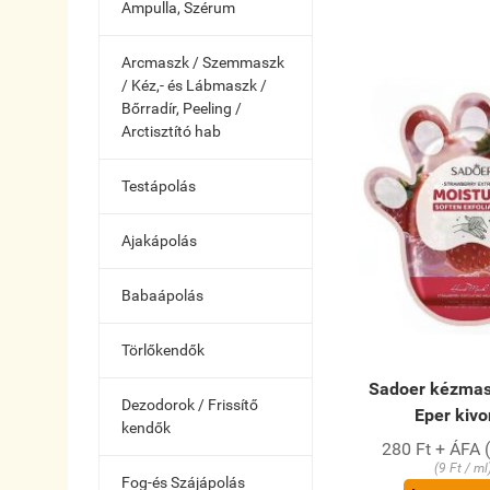
Ampulla, Szérum
Arcmaszk / Szemmaszk
/ Kéz,- és Lábmaszk /
Bőrradír, Peeling /
Arctisztító hab
Testápolás
Ajakápolás
Babaápolás
Törlőkendők
Sadoer kézmas
Dezodorok / Frissítő
Eper kivo
kendők
280 Ft + ÁFA 
(9 Ft / ml
Fog-és Szájápolás