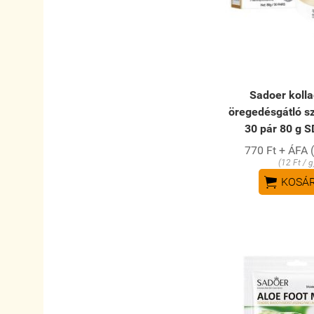
Sadoer koll
öregedésgátló 
30 pár 80 g 
770 Ft + ÁFA 
(12 Ft / g

KOSÁ