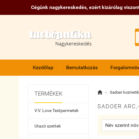
Cégünk nagykereskedés, ezért kizárólag viszont
Kezdőlap
Bemutatkozás
Forgalomnöv

»
Sadoer kozmeti
TERMÉKEK
SADOER ARC,
V.V. Love Testpermetek
Utazó szettek