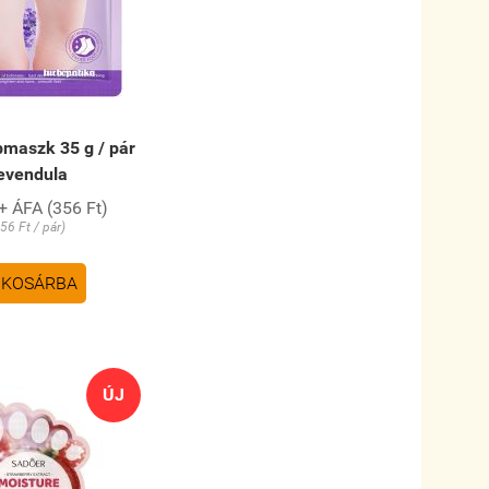
bmaszk 35 g / pár
evendula
+ ÁFA (356 Ft)
56 Ft / pár)
KOSÁRBA
ÚJ