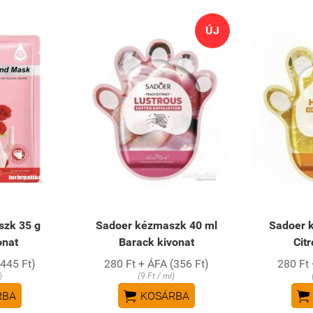
ÚJ
szk 35 g
Sadoer kézmaszk 40 ml
Sadoer 
onat
Barack kivonat
Cit
(445 Ft)
280 Ft + ÁFA (356 Ft)
280 Ft 
)
(9 Ft / ml)


RBA
KOSÁRBA