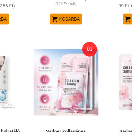
(126 Ft / pár)
(356 Ft)
99 Ft 
)
(1


RBA
KOSÁRBA
ÚJ
hidratáló,
Sadoer kollagénes
Sadoe