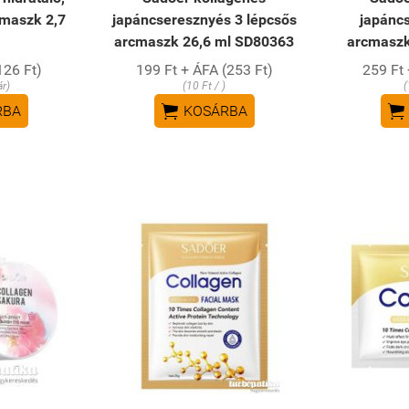
mmaszk 2,7
japáncseresznyés 3 lépcsős
japánc
arcmaszk 26,6 ml SD80363
arcmaszk
126 Ft)
199 Ft + ÁFA (253 Ft)
259 Ft 
ár)
(10 Ft / )
(


RBA
KOSÁRBA