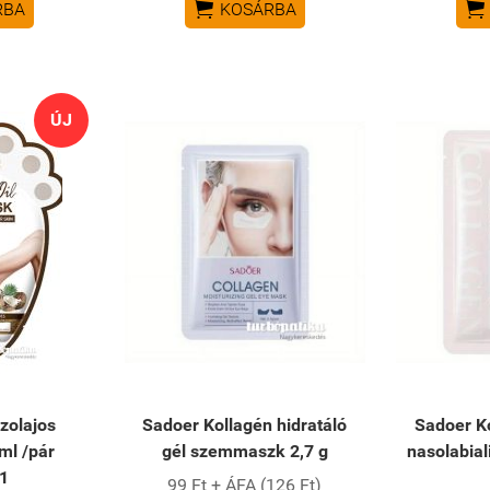


RBA
KOSÁRBA
ÚJ
zolajos
Sadoer Kollagén hidratáló
Sadoer Ko
ml /pár
gél szemmaszk 2,7 g
nasolabial
1
99 Ft + ÁFA (126 Ft)