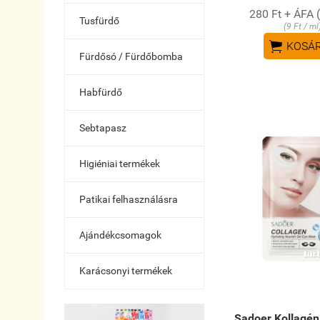
280 Ft + ÁFA 
Tusfürdő
(9 Ft / ml

KOSÁ
Fürdősó / Fürdőbomba
Habfürdő
Sebtapasz
Higiéniai termékek
Patikai felhasználásra
Ajándékcsomagok
Karácsonyi termékek
Sadoer Kollagén 