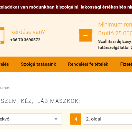
eladókat van módunkban kiszolgálni, lakossági értékesítés n
Minimum ren


Kérdése van?
Bruttó 25.000
+36 70 3690572
Szállítási díj Easy
futárszolgálattal 
elés
Szolgáltatásaink
Rendelési feltételek
Fizeté
kumok
-SZEM,-KÉZ,- LÁB MASZKOK:
