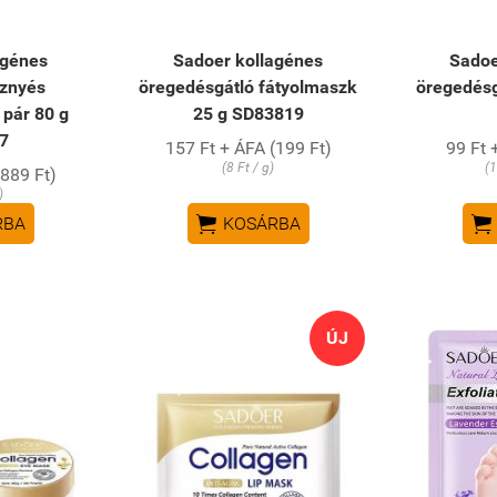
agénes
Sadoer kollagénes
Sadoe
sznyés
öregedésgátló fátyolmaszk
öregedés
pár 80 g
25 g SD83819
7
157 Ft + ÁFA (199 Ft)
99 Ft 
(8 Ft / g)
(1
(889 Ft)
)


RBA
KOSÁRBA
ÚJ