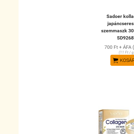
Sadoer koll
japáncsere
szemmaszk 30 
SD9268
700 Ft + ÁFA 
(11 Ft / g

KOSÁ